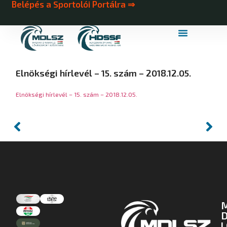
Belépés a Sportolói Portálra ⇒
MDLSZ Márkahasználat
MDLSZ Logózott Sportruházat
Elnökségi hírlevél – 15. szám – 2018.12.05.
Elnökségi hírlevél – 15. szám – 2018.12.05.
D
L