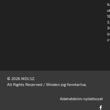
K
u
16
3
3
ö
i
© 2026 MDLSZ.
All Rights Reserved / Minden jog fenntartva.
Adatvédelmi nyilatkozat