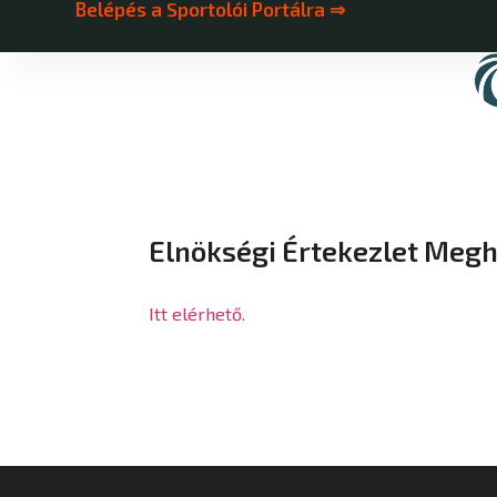
Belépés a Sportolói Portálra ⇒
Elnökségi Értekezlet Megh
Itt elérhető.