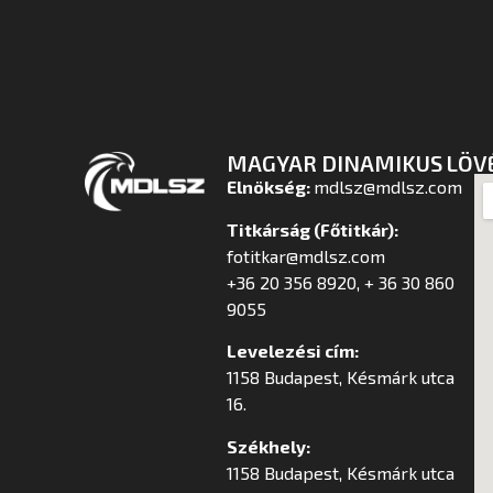
MAGYAR DINAMIKUS LÖV
Elnökség:
mdlsz@mdlsz.com
Titkárság (Főtitkár):
fotitkar@mdlsz.com
+36 20 356 8920, + 36 30 860
9055
Levelezési cím:
1158 Budapest, Késmárk utca
16.
Székhely:
1158 Budapest, Késmárk utca