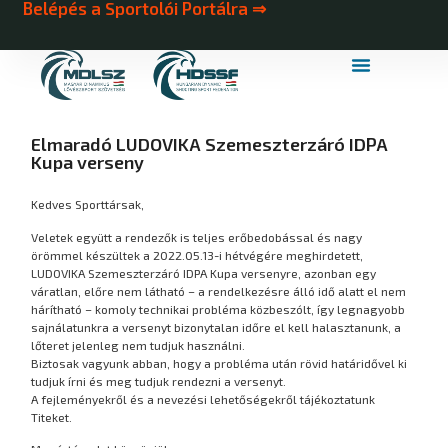
Belépés a Sportolói Portálra ⇒
MDLSZ Márkahasználat
MDLSZ Logózott Sportruházat
Elmaradó LUDOVIKA Szemeszterzáró IDPA
Kupa verseny
Kedves Sporttársak,
Veletek együtt a rendezők is teljes erőbedobással és nagy
örömmel készültek a 2022.05.13-i hétvégére meghirdetett,
LUDOVIKA Szemeszterzáró IDPA Kupa versenyre, azonban egy
váratlan, előre nem látható – a rendelkezésre álló idő alatt el nem
hárítható – komoly technikai probléma közbeszólt, így legnagyobb
sajnálatunkra a versenyt bizonytalan időre el kell halasztanunk, a
lőteret jelenleg nem tudjuk használni.
Biztosak vagyunk abban, hogy a probléma után rövid határidővel ki
tudjuk írni és meg tudjuk rendezni a versenyt.
A fejleményekről és a nevezési lehetőségekről tájékoztatunk
Titeket.