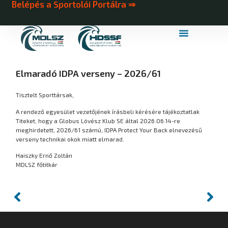
Belépés a Sportolói Portálra ⇒
MDLSZ Márkahasználat
MDLSZ Logózott Sportruházat
Elmaradó IDPA verseny – 2026/61
Tisztelt Sporttársak,
A rendező egyesület vezetőjének írásbeli kérésére tájékoztatlak
Titeket, hogy a Globus Lövész Klub SE által 2026.06.14-re
meghirdetett, 2026/61 számú, IDPA Protect Your Back elnevezésű
verseny technikai okok miatt elmarad.
Haiszky Ernő Zoltán
MDLSZ főtitkár