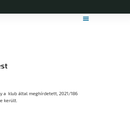
MDLSZ Márkahasználat
MDLSZ Logózott Sportruházat
est
 a klub által meghírdetett, 2021/186
e került.