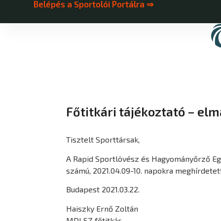
Belépés a Sportolói Portálra ⇒
Főtitkári tájékoztató – el
Tisztelt Sporttársak,
A Rapid Sportlövész és Hagyományőrző Egyes
számú, 2021.04.09-10. napokra meghírdetett
Budapest 2021.03.22.
Haiszky Ernő Zoltán
MDLSZ főtitkár