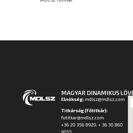
MAGYAR DINAMIKUS LÖV
Elnökség:
mdlsz@mdlsz.com
Titkárság (Főtitkár):
fotitkar@mdlsz.com
+36 20 356 8920, + 36 30 860
9055