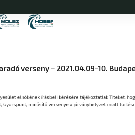
maradó verseny – 2021.04.09-10. Budap
ület elnökének írásbeli kérésére tájékoztatlak Titeket, hogy
, Gyorspont, minősítő versenye a járványhelyzet miatt törlésr