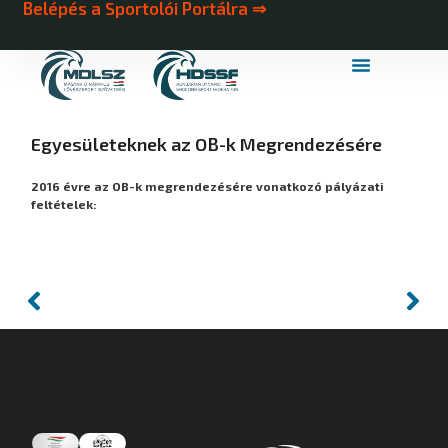
Belépés a Sportolói Portálra ⇒
MDLSZ Márkahasználat
MDLSZ Logózott Sportruházat
Egyesületeknek az OB-k Megrendezésére
2016 évre az OB-k megrendezésére vonatkozó pályázati
feltételek: