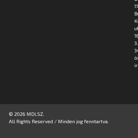
1
B
K
u
16
3
3
ö
i
© 2026 MDLSZ.
All Rights Reserved / Minden jog fenntartva.