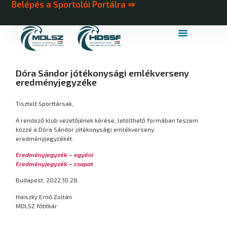
Belépés a Sportolói Portálra ⇒
MDLSZ Márkahasználat
MDLSZ Logózott Sportruházat
Dóra Sándor jótékonysági emlékverseny
eredményjegyzéke
Tisztelt Sporttársak,
A rendező klub vezetőjének kérése, letölthető formában teszem
közzé a Dóra Sándor jótékonysági emlékverseny
eredményjegyzékét.
Eredményjegyzék – egyéni
Eredményjegyzék – csapat
Budapest, 2022.10.28.
Haiszky Ernő Zoltán
MDLSZ főtitkár