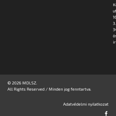
K
u
16
3
3
ö
i
© 2026 MDLSZ.
All Rights Reserved / Minden jog fenntartva.
Adatvédelmi nyilatkozat