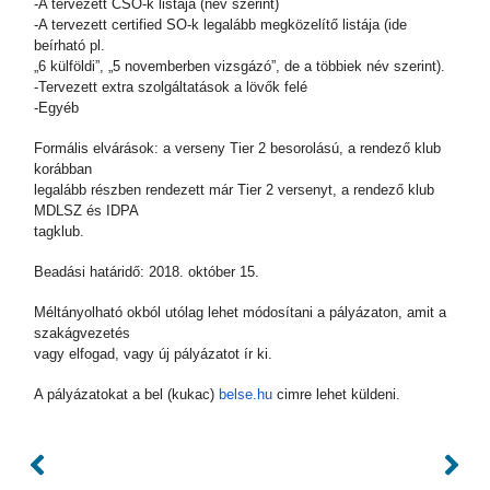
-A tervezett CSO-k listája (név szerint)
-A tervezett certified SO-k legalább megközelítő listája (ide
beírható pl.
„6 külföldi”, „5 novemberben vizsgázó”, de a többiek név szerint).
-Tervezett extra szolgáltatások a lövők felé
-Egyéb
Formális elvárások: a verseny Tier 2 besorolású, a rendező klub
korábban
legalább részben rendezett már Tier 2 versenyt, a rendező klub
MDLSZ és IDPA
tagklub.
Beadási határidő: 2018. október 15.
Méltányolható okból utólag lehet módosítani a pályázaton, amit a
szakágvezetés
vagy elfogad, vagy új pályázatot ír ki.
A pályázatokat a bel (kukac)
belse.hu
cimre lehet küldeni.