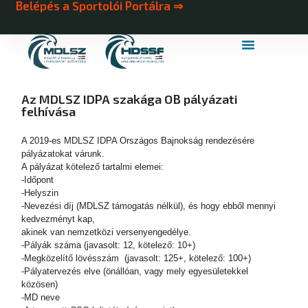
Belépés a Sportolói Portálra ⇒
MDLSZ Márkahasználat
MDLSZ Logózott Sportruházat
Az MDLSZ IDPA szakága OB pályázati
felhívása
A 2019-es MDLSZ IDPA Országos Bajnokság rendezésére
pályázatokat várunk.
A pályázat kötelező tartalmi elemei:
-Időpont
-Helyszin
-Nevezési díj (MDLSZ támogatás nélkül), és hogy ebből mennyi
kedvezményt kap,
akinek van nemzetközi versenyengedélye.
-Pályák száma (javasolt: 12, kötelező: 10+)
-Megközelítő lövésszám (javasolt: 125+, kötelező: 100+)
-Pályatervezés elve (önállóan, vagy mely egyesületekkel
közösen)
-MD neve