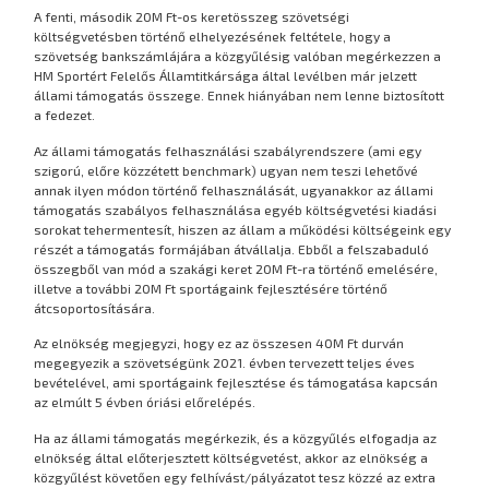
A fenti, második 20M Ft-os keretösszeg szövetségi
költségvetésben történő elhelyezésének feltétele, hogy a
szövetség bankszámlájára a közgyűlésig valóban megérkezzen a
HM Sportért Felelős Államtitkársága által levélben már jelzett
állami támogatás összege. Ennek hiányában nem lenne biztosított
a fedezet.
Az állami támogatás felhasználási szabályrendszere (ami egy
szigorú, előre közzétett benchmark) ugyan nem teszi lehetővé
annak ilyen módon történő felhasználását, ugyanakkor az állami
támogatás szabályos felhasználása egyéb költségvetési kiadási
sorokat tehermentesít, hiszen az állam a működési költségeink egy
részét a támogatás formájában átvállalja. Ebből a felszabaduló
összegből van mód a szakági keret 20M Ft-ra történő emelésére,
illetve a további 20M Ft sportágaink fejlesztésére történő
átcsoportosítására.
Az elnökség megjegyzi, hogy ez az összesen 40M Ft durván
megegyezik a szövetségünk 2021. évben tervezett teljes éves
bevételével, ami sportágaink fejlesztése és támogatása kapcsán
az elmúlt 5 évben óriási előrelépés.
Ha az állami támogatás megérkezik, és a közgyűlés elfogadja az
elnökség által előterjesztett költségvetést, akkor az elnökség a
közgyűlést követően egy felhívást/pályázatot tesz közzé az extra