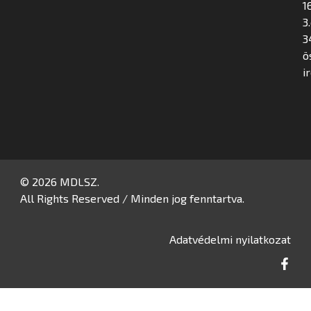
16
3
3
ö
i
© 2026 MDLSZ.
All Rights Reserved / Minden jog fenntartva.
Adatvédelmi nyilatkozat