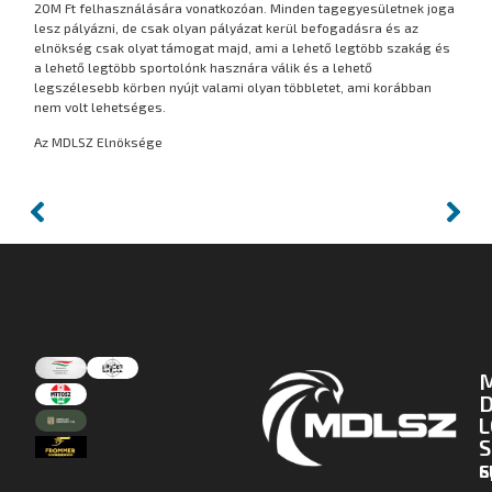
20M Ft felhasználására vonatkozóan. Minden tagegyesületnek joga
lesz pályázni, de csak olyan pályázat kerül befogadásra és az
elnökség csak olyat támogat majd, ami a lehető legtöbb szakág és
a lehető legtöbb sportolónk hasznára válik és a lehető
legszélesebb körben nyújt valami olyan többletet, ami korábban
nem volt lehetséges.
Az MDLSZ Elnöksége
D
L
S
E
S