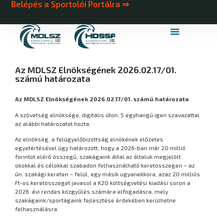
Belépés a Sportolói Portálra ⇒
MDLSZ Márkahasználat
MDLSZ Logózott Sportruházat
Az MDLSZ Elnökségének 2026.02.17/01.
számú határozata
Az MDLSZ Elnökségének 2026.02.17/01. számú határozata
A szövetség elnöksége, digitális úton, 5 egyhangú igen szavazattal
az alábbi határozatot hozta:
Az elnökség, a felügyelőbizottság elnökének előzetes
egyetértésével úgy határozott, hogy a 2026-ban már 20 millió
forintot elérő összegű, szakágaink által az általuk megjelölt
okokkal és célokkal szabadon felhasználható keretösszegen – az
ún. szakági kereten – felül, egy másik ugyanekkora, azaz 20 milliós
Ft-os keretösszeget javasol a K20 költségvetési kiadási soron a
2026. évi rendes közgyűlés számára elfogadásra, mely
szakágaink/sportágaink fejlesztése érdekében kerülhetne
felhasználásra.