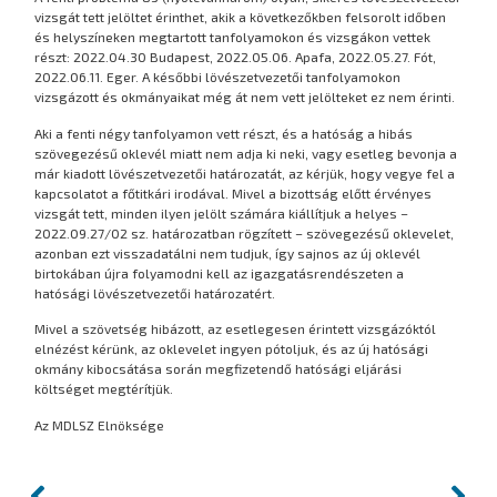
vizsgát tett jelöltet érinthet, akik a következőkben felsorolt időben
és helyszíneken megtartott tanfolyamokon és vizsgákon vettek
részt: 2022.04.30 Budapest, 2022.05.06. Apafa, 2022.05.27. Fót,
2022.06.11. Eger. A későbbi lövészetvezetői tanfolyamokon
vizsgázott és okmányaikat még át nem vett jelölteket ez nem érinti.
Aki a fenti négy tanfolyamon vett részt, és a hatóság a hibás
szövegezésű oklevél miatt nem adja ki neki, vagy esetleg bevonja a
már kiadott lövészetvezetői határozatát, az kérjük, hogy vegye fel a
kapcsolatot a főtitkári irodával. Mivel a bizottság előtt érvényes
vizsgát tett, minden ilyen jelölt számára kiállítjuk a helyes –
2022.09.27/02 sz. határozatban rögzített – szövegezésű oklevelet,
azonban ezt visszadatálni nem tudjuk, így sajnos az új oklevél
birtokában újra folyamodni kell az igazgatásrendészeten a
hatósági lövészetvezetői határozatért.
Mivel a szövetség hibázott, az esetlegesen érintett vizsgázóktól
elnézést kérünk, az oklevelet ingyen pótoljuk, és az új hatósági
okmány kibocsátása során megfizetendő hatósági eljárási
költséget megtérítjük.
Az MDLSZ Elnöksége