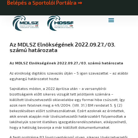
Belépés a Sportolói Portálra ⇒
MDLSZ Márkahasználat
MDLSZ Logózott Sportruházat
Az MDLSZ Elnökségének 2022.09.27./03.
számú határozata
Az MDLSZ Elnökségének 2022.09.27./03. számú határozata
Az elnökség digitális szavazás útján – 5 igen szavazattal – az alábbi
egyhangú határozatot hozta:
Sajnálatos módon, a 2022 áprilisa után – a versenybírói
bizottságaink előtt sikeres vizsgát tett jelöltjeink számára –
kiállított lövészetvezetői oklevelekbe egy formai hiba csúszott, így
azok nem felelnek meg a 49/2004. (VIII. 31.) BM rendelet 5. § (2)
bekezdésében előírt szóhasználatnak. Ezért azoknak az érintettek,
akik ennek alapján már lövészetvezetői határozatért folyamodtak a
lakóhelyük szerint illetékes igazgatásrendészeteken, elképzelhető,
hogy a hatóság bevonja a már kiállított dokumentumaikat.
A fenti probléma 83 (nyolcvanhárom) olyan, sikeres lövészetvezetői