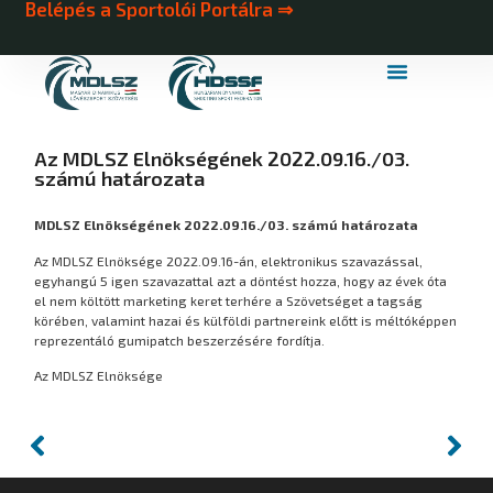
Belépés a Sportolói Portálra ⇒
MDLSZ Márkahasználat
MDLSZ Logózott Sportruházat
Az MDLSZ Elnökségének 2022.09.16./03.
számú határozata
MDLSZ Elnökségének 2022.09.16./03. számú határozata
Az MDLSZ Elnöksége 2022.09.16-án, elektronikus szavazással,
egyhangú 5 igen szavazattal azt a döntést hozza, hogy az évek óta
el nem költött marketing keret terhére a Szövetséget a tagság
körében, valamint hazai és külföldi partnereink előtt is méltóképpen
reprezentáló gumipatch beszerzésére fordítja.
Az MDLSZ Elnöksége