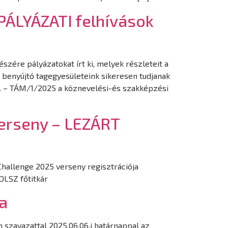
PÁLYÁZATI felhívások
szére pályázatokat írt ki, melyek részleteit a
 benyújtó tagegyesületeink sikeresen tudjanak
k. – TÁM/1/2025 a köznevelési-és szakképzési
verseny – LEZÁRT
 Challenge 2025 verseny regisztrációja
DLSZ főtitkár
a
 szavazattal 2025.06.06.i határnappal az