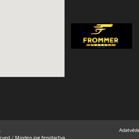
.
Adatvéde
rved / Minden jog fenntartva.