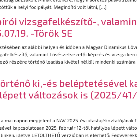
ük a helyi focipályát. Megindító volt látni, […]
rói vizsgafelkészítő-, valami
.07.19. -Török SE
ezésében az alábbi helyen és időben a Magyar Dinamikus Lövés
sgafelkészítő, valamint Lövészetvezetői képzés és vizsga ker
ző részére történő leadása kivétel nélkül mindenki számára 
örténő ki,-és beléptetésével 
lépett változások is (2025/41/E
gy a mai napon megjelent a NAV 2025. évi utastájékoztatójának 
ével kapcsolatosan 2025. február 12-től hatályba lépett válto
 linken, illetve LETÖLTHETŐ verzióban is elérhető: Fegyverekk