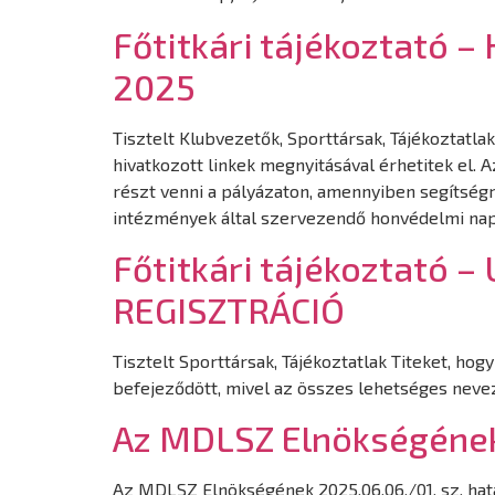
Főtitkári tájékoztató 
2025
Tisztelt Klubvezetők, Sporttársak, Tájékoztatla
hivatkozott linkek megnyitásával érhetitek el
részt venni a pályázaton, amennyiben segítség
intézmények által szervezendő honvédelmi na
Főtitkári tájékoztató 
REGISZTRÁCIÓ
Tisztelt Sporttársak, Tájékoztatlak Titeket, ho
befejeződött, mivel az összes lehetséges nevez
Az MDLSZ Elnökségének 
Az MDLSZ Elnökségének 2025.06.06./01. sz. hatá