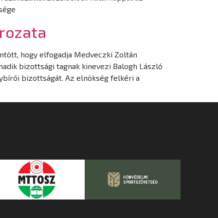
ksége
rozata
tött, hogy elfogadja Medveczki Zoltán
madik bizottsági tagnak kinevezi Balogh László
bírói bizottságát. Az elnökség felkéri a