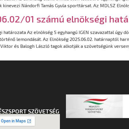
 kinevezi Nándorfi Tamás Gyula sporttársat. Az MDLSZ Elnö
6.02/01 számú elnökségi hatá
határozata Az elnökség 5 egyhangú IGEN szavazattal úgy dön
 történő lemondását. Az Elnökség 2025.06.02. határnaptól har
Viktor és Balogh László tagok alkotják a szövetségünk verseny
ÉSZSPORT SZÖVETSÉG