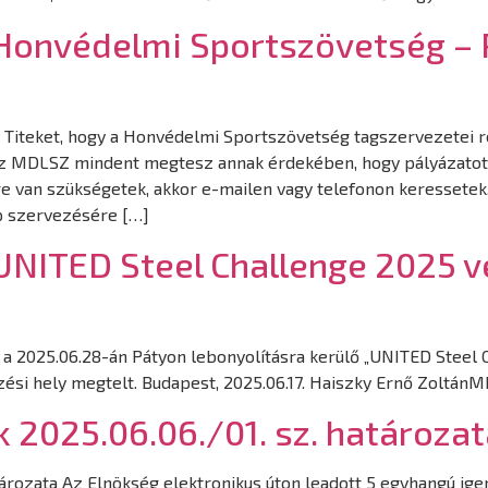
– Honvédelmi Sportszövetség – 
k Titeket, hogy a Honvédelmi Sportszövetség tagszervezetei ré
. Az MDLSZ mindent megtesz annak érdekében, hogy pályázatot
re van szükségetek, akkor e-mailen vagy telefonon keressete
p szervezésére […]
– UNITED Steel Challenge 2025 
gy a 2025.06.28-án Pátyon lebonyolításra kerülő „UNITED Steel
ési hely megtelt. Budapest, 2025.06.17. Haiszky Ernő ZoltánM
2025.06.06./01. sz. határozat
rozata Az Elnökség elektronikus úton leadott 5 egyhangú igen