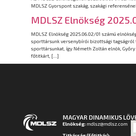
MDLSZ Gyorspont szakág, szakági referensének
MDLSZ Elnökség 2025.0
MDLSZ Elnökség 2025.06.02/01 számú elnökségi 
sporttársunk versenybírói bizottsági tagságról
sporttársunkat, így Németh Zoltán elnök, Győry 
főtitkárt, […]
MAGYAR DINAMIKUS LÖV
Elnökség:
mdlsz@mdlsz.com
Titkárság (Főtitkár):