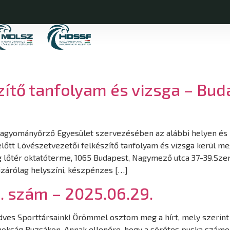
zítő tanfolyam és vizsga – Bud
 Hagyományőrző Egyesület szervezésében az alábbi helyen és
 előtt Lövészetvezetői felkészítő tanfolyam és vizsga kerül m
g lőtér oktatóterme, 1065 Budapest, Nagymező utca 37-39.Sze
izárólag helyszíni, készpénzes […]
0. szám – 2025.06.29.
Kedves Sporttársaink! Örömmel osztom meg a hírt, mely szerin
jnokság Buzsákon. Annak ellenére, hogy a sörétes puska számo