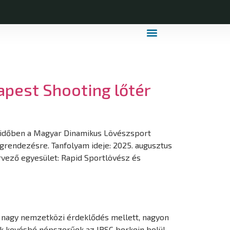
MDLSZ Márkahasználat
MDLSZ Logózott Sportruházat
apest Shooting lőtér
 időben a Magyar Dinamikus Lövészsport
egrendezésre. Tanfolyam ideje: 2025. augusztus
rvező egyesület: Rapid Sportlövész és
t nagy nemzetközi érdeklődés mellett, nagyon
k kevésbé népszerűek az IPSC berkein belül,