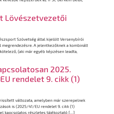
nt Lövészetvezetői
zsport Szövetség által kijelölt Versenybírói
ül megrendezésre. A jelentkezőknek a kombinált
kötelező, (aki már egyéb képzésen leadta,
kapcsolatosan 2025.
U rendelet 9. cikk (1)
frissített változata, amelyben már szerepelnek
zások is (2025/41/EU rendelet 9. cikk (1)
el kapcsolatos részletes tájékoztató […]