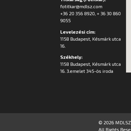
fotitkar@mdlsz.com
+36 20 356 8920, + 36 30 860
9055
Levelezési cím:
1158 Budapest, Késmárk utca
16.
Székhely:
1158 Budapest, Késmárk utca
16. 3.emelet 345-ös iroda
© 2026 MDLSZ
All Rights Rese