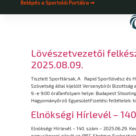
Belépés a Sportolói Portálra ⇒
Lövészetvezetői felkés
2025.08.09.
Tisztelt Sporttársak, A Rapid Sportlövész és
Szövetség által kijelölt Versenybírói Bizottság
9.-e 9:00 óraTanfolyam helye: Budapest Shootin
Hagyományőrző EgyesületFizetési feltételek: k
Elnökségi Hírlevél – 14
Elnökségi Hírlevél – 140. szám – 2025.06.29. 
nagy sikerrel zárult az IPSC Shotgun Európaba