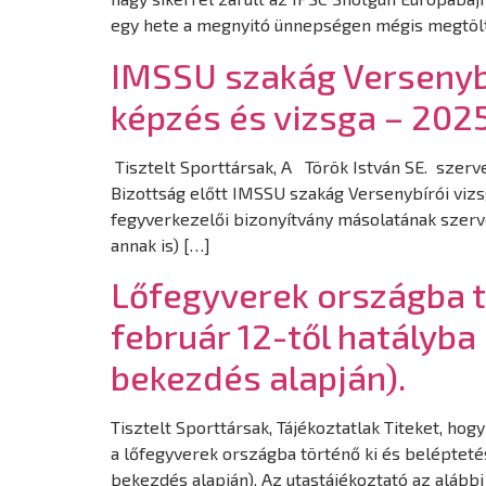
egy hete a megnyitó ünnepségen mégis megtöltött
IMSSU szakág Versenybí
képzés és vizsga – 2025
Tisztelt Sporttársak, A Török István SE. szerv
Bizottság előtt IMSSU szakág Versenybírói viz
fegyverkezelői bizonyítvány másolatának szerve
annak is) […]
Lőfegyverek országba t
február 12-től hatályba 
bekezdés alapján).
Tisztelt Sporttársak, Tájékoztatlak Titeket, ho
a lőfegyverek országba történő ki és beléptetés
bekezdés alapján). Az utastájékoztató az alábbi