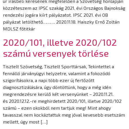
úr írásbeli kérésének megfelelően a Szövetség honlapján
közzéteszem az IPSC szakág 2021. évi Országos Bajnokság
rendezési jogára kiírt pályázatot. IPSC 2021. évi OB
pályázat letölthető………. 2020.11.18. Haiszky Ernő Zoltán
MDLSZ főtitkár
2020/101, illetve 2020/102
számú versenyek törlése
Tisztelt Szövetség, Tisztelt Sporttársak, Tekintettel a
fennálló járványügyi helyzetre, valamint a fokozódó
szigorításokra, a napi több ezer új fertőzött
diagnosztizálására, úgy döntöttünk, hogy a még idén
megrendezésre kerülő két versenyünket – 2020.11.21.
és 2020.12.12.-re meghirdetett 2020/101, illetve 2020/102
számú – ezen okokból nem tartjuk meg! Mint ahogy
tavasszal nem kockáztattuk meg jóval kevesebb esetszám
mellett, úgy most […]