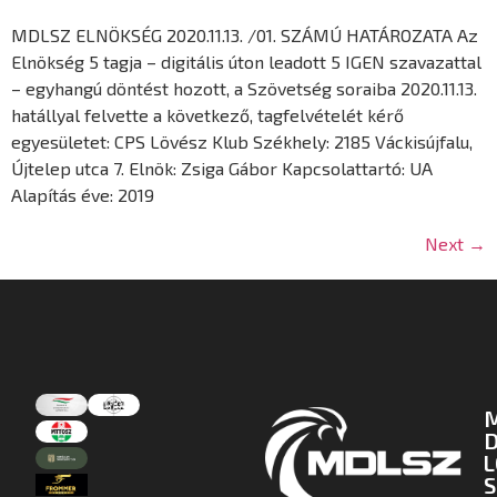
MDLSZ ELNÖKSÉG 2020.11.13. /01. SZÁMÚ HATÁROZATA Az
Elnökség 5 tagja – digitális úton leadott 5 IGEN szavazattal
– egyhangú döntést hozott, a Szövetség soraiba 2020.11.13.
hatállyal felvette a következő, tagfelvételét kérő
egyesületet: CPS Lövész Klub Székhely: 2185 Váckisújfalu,
Újtelep utca 7. Elnök: Zsiga Gábor Kapcsolattartó: UA
Alapítás éve: 2019
Next
→
D
L
S