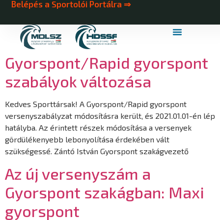
Belépés a Sportolói Portálra ⇒
MDLSZ Márkahasználat
MDLSZ Logózott Sportruházat
Gyorspont/Rapid gyorspont
szabályok változása
Kedves Sporttársak! A Gyorspont/Rapid gyorspont
versenyszabályzat módosításra került, és 2021.01.01-én lép
hatályba. Az érintett részek módosítása a versenyek
gördülékenyebb lebonyolítása érdekében vált
szükségessé. Zántó István Gyorspont szakágvezető
Az új versenyszám a
Gyorspont szakágban: Maxi
gyorspont