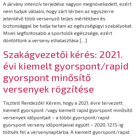
A járvány intenzív terjedése nagyon megnövekedett, ezért
nem tudjuk vállalni, hogy zárt térben az egyszerre
jelenlévő több versenyző teljes mértékben és
biztonsággal be tudja tartani az egészségügyi szabályokat.
Mivel legfontosabb a sportolók egészsége, ezért
döntöttünk a verseny elhalasztása […]
Szakágvezetői kérés: 2021.
évi kiemelt gyorspont/rapid
gyorspont minősítő
versenyek rögzítése
Tisztelt Rendezők! Kérem, hogy a 2021. évre tervezett
kiemelt gyorspont /vagy kiemelt rapid gyorspont minősítő
versenyek időpontjait – a többi gyorspont/rapid
gyorspont verseny időpontjaival együtt – 2020. 12.15-ig
töltsék fel a versenynaptárba. A kiemelt gyorspont/rapid