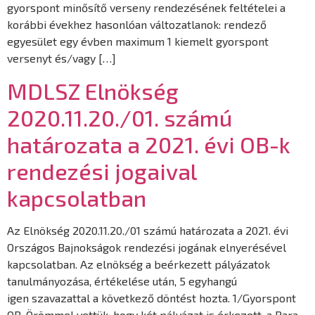
gyorspont minősítő verseny rendezésének feltételei a
korábbi évekhez hasonlóan változatlanok: rendező
egyesület egy évben maximum 1 kiemelt gyorspont
versenyt és/vagy […]
MDLSZ Elnökség
2020.11.20./01. számú
határozata a 2021. évi OB-k
rendezési jogaival
kapcsolatban
Az Elnökség 2020.11.20./01 számú határozata a 2021. évi
Országos Bajnokságok rendezési jogának elnyerésével
kapcsolatban. Az elnökség a beérkezett pályázatok
tanulmányozása, értékelése után, 5 egyhangú
igen szavazattal a következő döntést hozta. 1/Gyorspont
OB. Örömmel vettük, hogy két pályázat is érkezett, a Para-