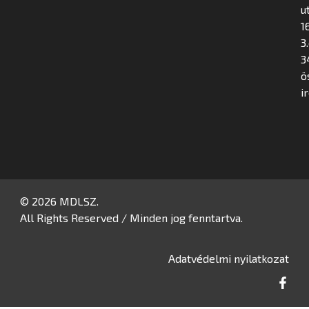
u
16
3
3
ö
i
© 2026 MDLSZ.
All Rights Reserved / Minden jog fenntartva.
Adatvédelmi nyilatkozat