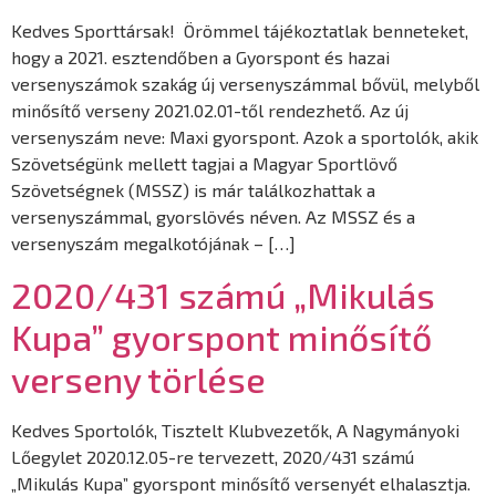
Kedves Sporttársak! Örömmel tájékoztatlak benneteket,
hogy a 2021. esztendőben a Gyorspont és hazai
versenyszámok szakág új versenyszámmal bővül, melyből
minősítő verseny 2021.02.01-től rendezhető. Az új
versenyszám neve: Maxi gyorspont. Azok a sportolók, akik
Szövetségünk mellett tagjai a Magyar Sportlövő
Szövetségnek (MSSZ) is már találkozhattak a
versenyszámmal, gyorslövés néven. Az MSSZ és a
versenyszám megalkotójának – […]
2020/431 számú „Mikulás
Kupa” gyorspont minősítő
verseny törlése
Kedves Sportolók, Tisztelt Klubvezetők, A Nagymányoki
Lőegylet 2020.12.05-re tervezett, 2020/431 számú
„Mikulás Kupa” gyorspont minősítő versenyét elhalasztja.