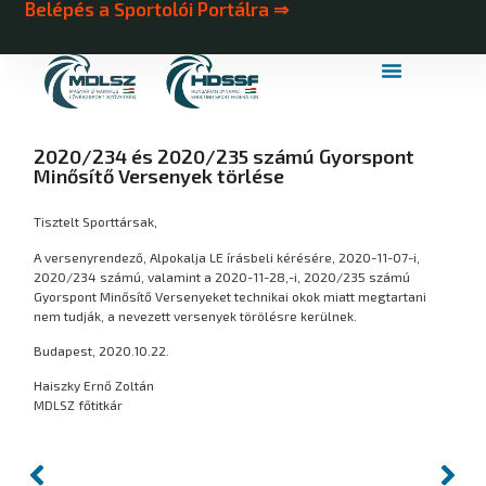
Belépés a Sportolói Portálra ⇒
MDLSZ Márkahasználat
MDLSZ Logózott Sportruházat
2020/234 és 2020/235 számú Gyorspont
Minősítő Versenyek törlése
Tisztelt Sporttársak,
A versenyrendező, Alpokalja LE írásbeli kérésére, 2020-11-07-i,
2020/234 számú, valamint a 2020-11-28,-i, 2020/235 számú
Gyorspont Minősítő Versenyeket technikai okok miatt megtartani
nem tudják, a nevezett versenyek törölésre kerülnek.
Budapest, 2020.10.22.
Haiszky Ernő Zoltán
MDLSZ főtitkár