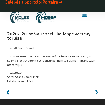
Belépés a Sportolói Portálra ⇒
MDLSZ Márkahasználat
MDLSZ Logózott Sportruházat
2020/120. számú Steel Challenge verseny
törlése
Tisztelt Sporttársak!
Technikai okok miatt a 2020-08-22-én, Pátyon tartandó 2020/120.
számú Steel Challenge versenyünket nem tudjuk megtartani, ezért
azt töröljük.
Tisztelettel
Sárai-Szabó Zsolt Elnök
Fekete Sólyom L.S.K