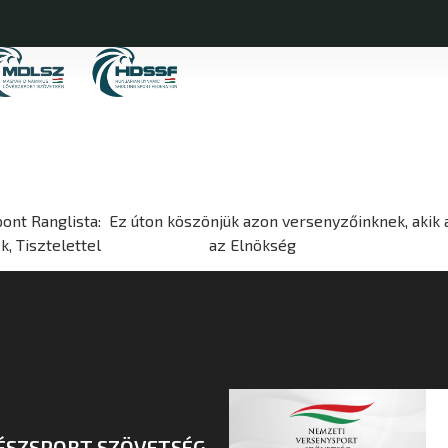
spont Ranglista: Ez úton köszönjük azon versenyzőinknek, akik
etteknek, Tisztelettel az Elnökség
ÉSZSPORT SZÖVETSÉG