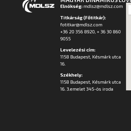
Elnökség:
mdlsz@mdlsz.com
Titkárság (Főtitkár):
fotitkar@mdlsz.com
+36 20 356 8920, + 36 30 860
9055
Levelezési cím:
1158 Budapest, Késmárk utca
16.
Székhely:
1158 Budapest, Késmárk utca
16. 3.emelet 345-ös iroda