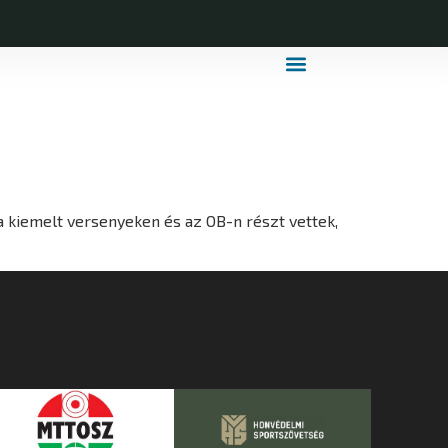
MDLSZ Márkahasználat
MDLSZ Logózott Sportruházat
 a kiemelt versenyeken és az OB-n részt vettek,