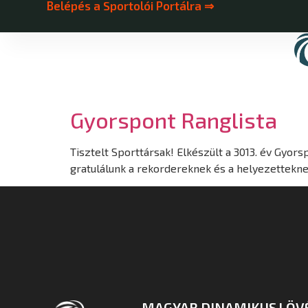
Belépés a Sportolói Portálra ⇒
Gyorspont Ranglista
Tisztelt Sporttársak! Elkészült a 3013. év Gyor
gratulálunk a rekordereknek és a helyez
MAGYAR DINAMIKUS LÖV