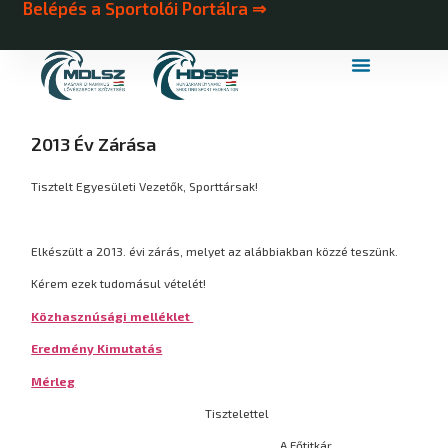
Belépés a Sportolói Portálra ⇒
MDLSZ Márkahasználat
MDLSZ Logózott Sportruházat
2013 Év Zárása
Tisztelt Egyesületi Vezetők, Sporttársak!
Elkészült a 2013. évi zárás, melyet az alábbiakban közzé teszünk.
Kérem ezek tudomásul vételét!
Közhasznúsági melléklet
Eredmény Kimutatás
Mérleg
Tisztelettel
A Főtitkár