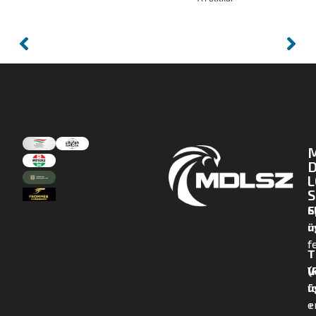
D
L
S
E
S
m
ü
f
T
(
V
f
ü
+
e