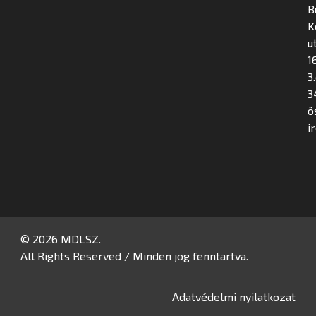
B
K
u
16
3
3
ö
i
© 2026 MDLSZ.
All Rights Reserved / Minden jog fenntartva.
Adatvédelmi nyilatkozat