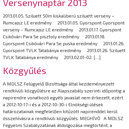
Versenynaptár 2013
2013.01.05. Sziluett 50m kiskaliberü sziluett verseny –
Rumcajsz LE eredmény 2013.01.05. Gyorspont Gyorspont
verseny – Rumcajsz LE eredmény 2013.01.17. Gyorspont
Csikóvári Para Se pisztoly eredmény 2013.01.18.
Gyorspont Csikóvári Para Se puska eredmény 2013.01.26.
Gyorspont TVLK Tatabánya eredmény 2013.01.26. Sziluett
TVLK Tatabánya eredmény 2013.02.01-02. […]
Közgyűlés
A MDLSZ Felügyelő Bizottsága által kezdeményezett
rendkívüli közgyűlésre az Alapszabály szerinti időpontig a
napirendre vonatkozó egyéb javaslat nem érkezett, ezért
a 2012-10-17-i és a 2012-10-30-i Elnökségi ülések
határozatainak megfelelően kitűzött napirenddel kerül
összehívásra a rendkívüli közgyűlés. MEGHÍVÓ A MDLSZ
Fegyelmi Szabályzatának átdolgozása megtörtént, a