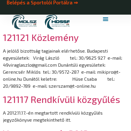
Belépés a Sportolói Portálra ⇒
MDLSZ Márkahasználat
MDLSZ Logózott Sportruházat
121121 Közlemény
A jelölő bizottság tagjainak elérhetőse. Budapesti
egyesületek: Virág László tel.: 30/9625 927 e-mail:
49viraglaszlo@gmail.com Dunántúli egyesületek:
Gerencsér Miklós tel.: 30/9572-287 e-mail: mikipro@t-
online.hu Dunától keletre: Hüse Csaba tel.:
20/9892-789 e-mail: szerszam@t-online.hu
121117 Rendkívüli közgyűlés
A 2012.11.17.-én megtartott rendkívüli közgyűlés
jegyzőkönyve megtekinthető itt.