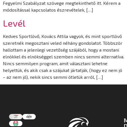
Fegyelmi Szabályzat szövege megtekinthető itt. Kérem a
módosítással kapcsolatos észrevételek, […]
Levél
Kedves Sportlövő, Kovács Attila vagyok, és mint sportlövő
szeretnék megosztani veled néhány gondolatot. Többször
hallottam a jelenlegi vezetőség szájából, hogy a mostani
elnökkel és elnökséggel szemben nincs semmi alternatíva.
Nincs semmilyen program, amit választani lehetne
helyettük, és akik csak a szájukat jártatják, (hogy ez nem jó
– az nem jó), nekik sincs semmi ötletük arról, […]
D