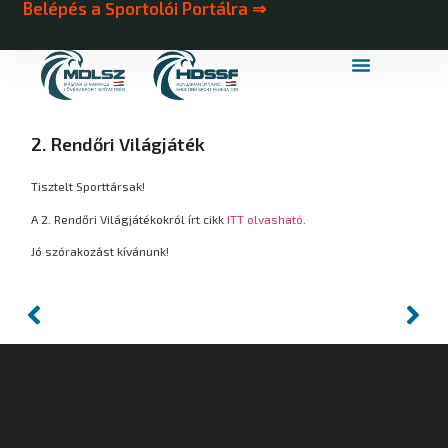
Belépés a Sportolói Portálra ⇒
MDLSZ Márkahasználat
MDLSZ Logózott Sportruházat
2. Rendőri Világjáték
Tisztelt Sporttársak!
A 2. Rendőri Világjátékokról írt cikk
ITT olvasható
.
Jó szórakozást kívánunk!