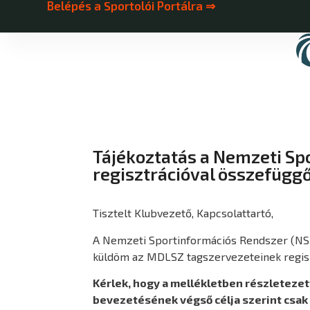
Belépés a Sportolói Portálra ⇒
Tájékoztatás a Nemzeti Sp
regisztrációval összefüggő
Tisztelt Klubvezető, Kapcsolattartó,
A Nemzeti Sportinformációs Rendszer (NSR)
küldöm az MDLSZ tagszervezeteinek regiszt
Kérlek, hogy a mellékletben részletezet
bevezetésének végső célja szerint csak 