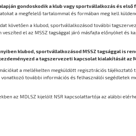
apján gondoskodik a klub vagy sportvállalkozás és első 
atokat a megfelelő tartalommal és formában meg kell külden
dat követően a klubod, sportvállalkozásod további tagszervez
em veszíted el az MSSZ tagsággal járó másfajta előnyöket és ka
yiben klubod, sportvállalkozásod MSSZ tagsággal is rend
kezdeményezd a tagszervezeti kapcsolat kialakítását az M
mációkat a mellékelten megküldött regisztrációs tájékoztató 
a vonatkozó további információs és felhasználói segédletek m
kben az MDLSZ kijelölt NSR kapcsolattartója az alábbi elérh