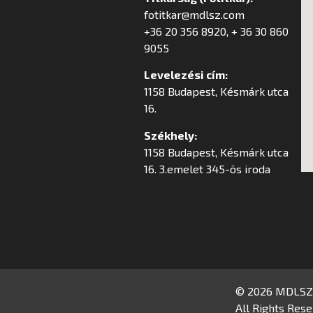
fotitkar@mdlsz.com
+36 20 356 8920, + 36 30 860
9055
Levelezési cím:
1158 Budapest, Késmárk utca
16.
Székhely:
1158 Budapest, Késmárk utca
16. 3.emelet 345-ös iroda
© 2026 MDLSZ
All Rights Rese