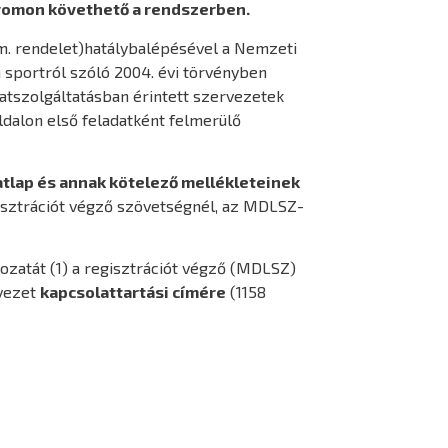
yomon követhető a rendszerben.
m. rendelet)hatálybalépésével a Nemzeti
 sportról szóló 2004. évi törvényben
atszolgáltatásban érintett szervezetek
ldalon első feladatként felmerülő
atlap és annak kötelező mellékleteinek
sztrációt végző szövetségnél, az MDLSZ-
tozatát (1) a regisztrációt végző (MDLSZ)
rvezet
kapcsolattartási címére
(1158