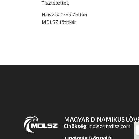
Tisztelettel,
Haiszky Ernő Zoltán
MDLSZ főtitkár
MAGYAR DINAMIKUS LÖV
Elnökség:
mdlsz@mdlsz.com
Titkárság (Főtitkár):