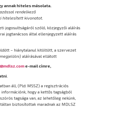
y annak hiteles másolata.
mazással rendelkező
hitelesített kivonatot.
ti jogosultságáról szóló, közjegyzői aláírás
ai jogtanácsos által ellenjegyzett aláírás
ött – hiánytalanul kitöltött, a szervezet
megjelölni)
aláírásával ellátott
z@mdlsz.com
e-mail címre,
atni
.
tban áll, (Pld: MSSZ) a regisztrációs
információnk, hogy a kettős tagságból
bszörös tagsága van, az lehetőleg nekünk,
ntáltan biztosítottak maradnak az MDLSZ