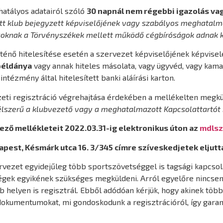
hatályos adatairól szóló
30 napnál nem régebbi igazolás vag
ott klub bejegyzett képviselőjének vagy szabályos meghatal
knak a Törvényszékek mellett működő cégbíróságok adnak ki 
rténő hitelesítése esetén a szervezet képviselőjének képvisele
mpéldánya
vagy annak hiteles másolata, vagy ügyvéd, vagy kamar
tézmény által hitelesített banki aláírási karton.
zeti regisztráció végrehajtása érdekében a mellékelten megküld
élszerű a klubvezető vagy a meghatalmazott Kapcsolattartót 
ező mellékleteit 2022.03.31-ig elektronikus úton az
mdls
pest, Késmárk utca 16. 3/345 címre szíveskedjetek eljutt
vezet egyidejűleg több sportszövetséggel is tagsági kapcsola
gek egyikének szükséges megküldeni. Arról egyelőre nincsen 
b helyen is regisztrál. Ebből adódóan kérjük, hogy akinek töb
dokumentumokat, mi gondoskodunk a regisztrációról, így gara