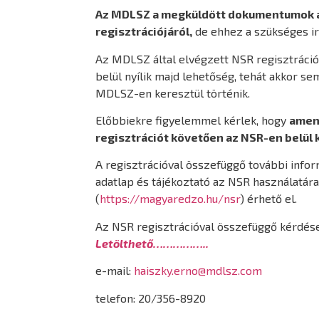
Az MDLSZ a megküldött dokumentumok al
regisztrációjáról,
de ehhez a szükséges ir
Az MDLSZ által elvégzett NSR regisztráció
belül nyílik majd lehetőség, tehát akkor s
MDLSZ-en keresztül történik.
Előbbiekre figyelemmel kérlek, hogy
amenn
regisztrációt követően az NSR-en belül 
A regisztrációval összefüggő további infor
adatlap és tájékoztató az NSR használatár
(
https://magyaredzo.hu/nsr
) érhető el.
Az NSR regisztrációval összefüggő kérdése
Letölthető……………..
e-mail:
haiszky.erno@mdlsz.com
telefon: 20/356-8920