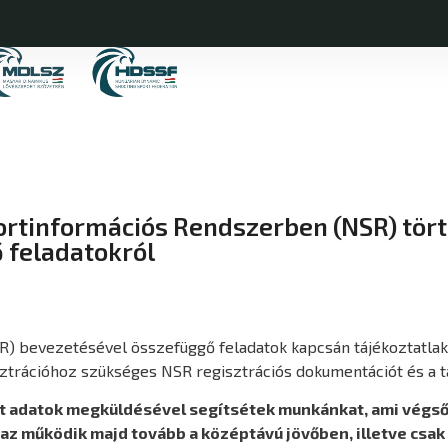
ortinformációs Rendszerben (NSR) tör
 feladatokról
 bevezetésével összefüggő feladatok kapcsán tájékoztatlak é
rációhoz szükséges NSR regisztrációs dokumentációt és a ta
t adatok megküldésével segítsétek munkánkat, ami végső s
az működik majd tovább a középtávú jövőben, illetve csak