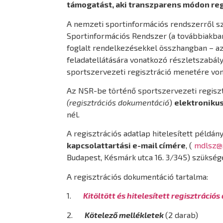
támogatást, aki transzparens módon re
A nemzeti sportinformációs rendszerről s
Sportinformációs Rendszer (a továbbiakban
foglalt rendelkezésekkel összhangban – az
feladatellátására vonatkozó részletszabály
sportszervezeti regisztráció menetére von
Az NSR-be történő sportszervezeti regisztrá
(regisztrációs dokumentáció
)
elektronikus
nél.
A regisztrációs adatlap hitelesített példá
kapcsolattartási e-mail címére
, (
mdlsz@
Budapest, Késmárk utca 16. 3/345) szükség
A regisztrációs dokumentáció tartalma:
1.
Kitöltött és hitelesített regisztrációs
2.
Kötelező mellékletek
(2 darab)