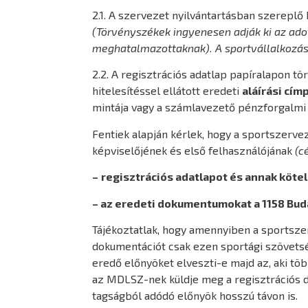
2.1. A szervezet nyilvántartásban szereplő 
(Törvényszékek ingyenesen adják ki az ad
meghatalmazottaknak). A sportvállalkozáso
2.2. A regisztrációs adatlap papíralapon tö
hitelesítéssel ellátott eredeti
aláírási cí
mintája vagy a számlavezető pénzforgalmi in
Fentiek alapján kérlek, hogy a sportszerve
képviselőjének és első felhasználójának
(c
–
regisztrációs adatlapot és annak kötel
– az eredeti dokumentumokat a 1158 Buda
Tájékoztatlak, hogy amennyiben a sportszer
dokumentációt csak ezen sportági szövetsé
eredő előnyöket elveszti-e majd az, aki töb
az MDLSZ-nek küldje meg a regisztrációs 
tagságból adódó előnyök hosszú távon is.