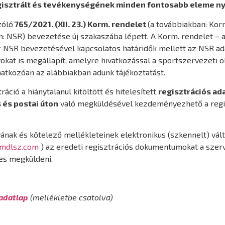
gisztrált és tevékenységének minden fontosabb eleme n
zóló
765/2021. (XII. 23.) Korm. rendelet
(a továbbiakban: Kor
: NSR) bevezetése új szakaszába lépett. A Korm. rendelet – a
 NSR bevezetésével kapcsolatos határidők mellett az NSR ad
okat is megállapít, amelyre hivatkozással a sportszervezeti o
atkozóan az alábbiakban adunk tájékoztatást.
ció a hiánytalanul kitöltött és hitelesített
regisztrációs ad
 és postai úton
való megküldésével kezdeményezhető a regi
nyának és kötelező mellékleteinek elektronikus (szkennelt) vál
mdlsz.com
) az eredeti regisztrációs dokumentumokat a sze
es megküldeni.
 adatlap
(mellékletbe csatolva)