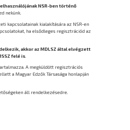
felhasználójának NSR-ben történő
ed nekünk.
eti kapcsolatainak kialakítására az NSR-en
pcsolatokat, ha elsődleges regisztrációd az
elkezik, akkor az MDLSZ által elvégzett
SSZ felé is
.
tartalmazza. A megküldött regisztrációs
ellett a Magyar Edzők Társasága honlapján
etőségeken áll rendelkezésedre.