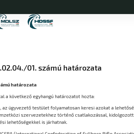
02.04./01. számú határozata
zámú határozata
ttal a következő egyhangú határozatot hozta:
, az ügyvezető testület folyamatosan keresi azokat a lehetős
nemzetközi szervezetekhez történő csatlakozással, kidolgozot
si lehetőségekkel is járhatnak.
ICFRA (International Confederation of Fullbore Rifle Associat