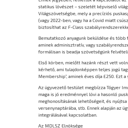
statikus lövészet – szeletét képviselő vilá
Világszövetségbe, mely a precíziós puskasp
(vagy 2022-ben, vagy ha a Covid miatt csúsz
biztosíthat az F-Class szabályrendszerekke
Bemutatkozó anyagunk beküldése és több fo
aminek adminisztratív, vagy szabályrendsze
formálisan is beadja szövetségünk felvétel
Első körben, mielőtt hazánk részt vett voln
kérhető, ami tulajdonképpen teljes jogú tags
Membership”, aminek éves díja £250. Ezt a s
Az ügyvezető testület megbízza Tógyer Imr
maga is jó eredménnyel lövi a hasonló pus
meghonosításának lehetőségeit, és nyújtsa
versenynaptárába, stb. Ennek alapján az ü
integrálásával kapcsolatban.
Az MDLSZ Elnöksége