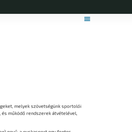
MDLSZ Márkahasználat
MDLSZ Logózott Sportruházat
égeket, melyek szövetségünk sportolói
t, és működő rendszerek átvételével,
ion) nevű, a puskasport egy fontos –