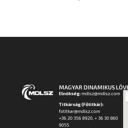
MAGYAR DINAMIKUS LÖV
Elnökség:
mdlsz@mdlsz.com
Titkárság (Főtitkár):
fotitkar@mdlsz.com
+36 20 356 8920, + 36 30 860
9055