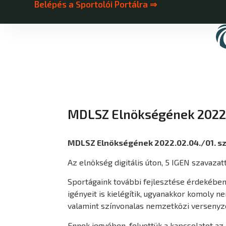
Belépés a Sportolói Portálra ⇒
MDLSZ Elnökségének 2022.
MDLSZ Elnökségének 2022.02.04./01. s
Az elnökség digitális úton, 5 IGEN szavaza
Sportágaink további fejlesztése érdekében
igényeit is kielégítik, ugyanakkor komoly 
valamint színvonalas nemzetközi versenyzé
Ennek jegyében, felvettük a kapcsolatot az 