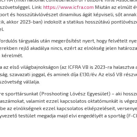
gszövetséggel. Link:
https://www.icfra.com
Miután az elmúlt é
ort és hosszútávlövészet dinamikus ágát képviseli, sőt annak
ik, akkor 2023-ban) indokolt a statikus hosszútávú pontlövész
l.
rdulós tárgyalás után megerősítést nyert, hogy felvételt ny
rekben rejlő akadálya nincs, ezért az elnökség jelen határoz
i kérelmét.
a az első világbajnokságon (az ICFRA VB is 2023-ra halasztva a
ág, szavazati joggal, és aminek díja £130/év. Az első VB részvé
zövetség vállalja.
e sporttársunkat (Proshooting Lövész Egyesület) – aki hossz
kaszámokat, valamint ezzel kapcsolatos oktatómunkát is végez
 be az elnökségnek ezzel kapcsolatos elképzeléseit, verseny
gyvezető testület megadja majd elvi engedélyét a sportág (F-