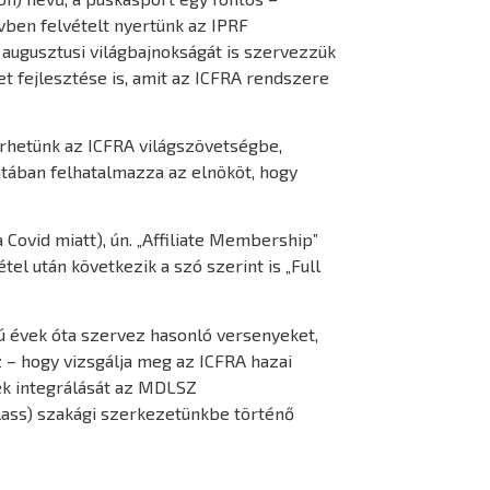
vben felvételt nyertünk az IPRF
 augusztusi világbajnokságát is szervezzük
et fejlesztése is, amit az ICFRA rendszere
erhetünk az ICFRA világszövetségbe,
atában felhatalmazza az elnököt, hogy
 Covid miatt), ún. „Affiliate Membership”
tel után következik a szó szerint is „Full
ú évek óta szervez hasonló versenyeket,
 – hogy vizsgálja meg az ICFRA hazai
ek integrálását az MDLSZ
Class) szakági szerkezetünkbe történő