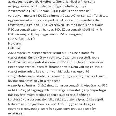
az összes résztvevőt ki kellet gyűjtenünk. Mivel a 4 verseny
névjegyzéke a bírtokunkban volt úgy döntöttünk, hogy
visszamenőleg 2019. január 1-ig kigyűjtjük az összes IPSC
versenyen magyar MDLSZ számmal résztvevő versenyzőt. Tehát lett
egy névsorunk azon versenyzőkről, akik az elmúlt másfél évben
részt vettek legalább 1 IPSC versenyen. Így megkaptuk az aktuális
IPSC versenyző számot, hogy az MDLSZ versenyzői közül hány jár
IPSC versenyre. (Hány tagja van az IPSC szakágnak)
EZ A SZÁM: 407 FŐ
Program:
I. MISSIA
2020 nyarán felfüggesztésre került a Blue Line oktatás és
vizsgáztatás. Ennek két oka volt: egyrészt nem szerettük volna
kezdő versenyzők kedvét elvenni az IPSC kipróbálásától, illetve az
egész rendszer teljesen átláthatatlan volt. Nem volt megoldva a
vizsgázottak adatbázisa, nem volt biztosítva az egyenlő
vizsgáztatás, nem lehetett ellenőrizni, hogy ki vizsgázott és ki nem,
így használhatatlan volt a rendszer.
A szakág számára nélkülözhetetlen a versenyzőink képzése, az IPSC
az MDLSZ egyik legnagyobb biztonsági ismeretet igénylő sportága.
Bár egyértelműen elsődlegesen a klubok felelősége és
kötelessége a versenyzők felkészítése, biztonságos lő késségük
biztosítása. Ez a jövőben is elvárt! Ettől függően szükséges
egyfajta bizonyosság szerzés egybe kötve IPSC alapszabály
oktatással.