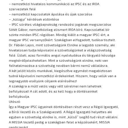
– nemzetközi hivatalos kommunikáció az IPSC és az IROA
szervezetek felé
– nemzetközi kapcsolatok ápolása és újak szerzése
– „külügyi” kérdések eldöntése
– IPSC sörétes világbajnokság rendezési jogának megszerzése
Sötét Gábor, nemzetközileg elismert IROA bíró. Kapcsolattal bír
szinte minden IPSC régióban. Mindig kiállt a magyar IPSC-ért, a
magyar IPSC versenyzőkért. Szakágban elfogadott, tudása tisztelt.
Dr. Fábián Lajos, mint szövetségünk Elnöke a legjobb személy, aki
hivatalosan tudja képviselni a szövetségünket a világszövetség
felé. Üzleti, azaz formális angol nyelvtudása és tárgyaló késsége
megkérdőjelezhetetlen. Mint a szövetségünk elnöke, neki van
felhatalmazása a szövetség nevében bármi nemű vállalásra.
A két jelölt közös munkával, kiegészítve egymást magabiztosan
tudná képviselni nemzetközi érdekeinket. Hiszem, hogy velük van a
legnagyobb esélyünk céljaink eléréséhez!
A szakágra a múlt valós vagy vélt sérelmei nem lehetnek
befolyással! A cél adott, és az kell hogy a döntéseinket
befolyásolja.
Utószó:
Így a Magyar IPSC ügyeinek döntésében részt vesz a Régió Igazgató,
a Bírói Vezető és a Szakágvezető. A Régió Igazgató helyettes aki
egyben a szövetség elnöke is, mint „külső” segítő tud részt vállalni.
A MISSIA Vezető pedig a szakágban felel a képzésekért, MISSIA
rendszerért.