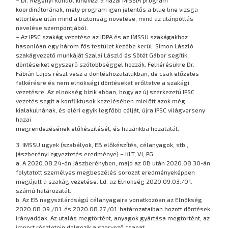
koordinátorának, mely program igen jelentős a blue line vizsga
eltörlése után mind a biztonság növelése, mind az utánpótlás
nevelése szempontjából.
– Az IPSC szakág vezetése az IDPA és az IMSSU szakágakhoz
hasonlóan egy három fős testület kezébe kerül. Simon László
szakágvezető munkáját Szalai László és Sötét Gábor segítik,
döntéseiket egyszerű szótöbbséggel hozzák. Felkérésükre Dr.
Fábián Lajos részt vesz a döntéshozatalukban, de csak előzetes
felkérésre és nem elnökségi döntéseket erőltetve a szakági
vezetésre. Az elnökség bízik abban, hogy az új szerkezetű IPSC
vezetés segít a konfliktusok kezelésében mielőtt azok még
kialakulnának, és eléri egyik legfőbb célját, újra IPSC világverseny
hazai
megrendezésének előkészítését, és hazánkba hozatalát.
3. IMSSU ügyek (szabályok, EB előkészítés, célanyagok, stb.,
jászberényi egyeztetés eredménye) – KLT, VJ, PG
a. A 2020.08.24-én Jászberényben, majd az OB után 2020.08.30-án
folytatott személyes megbeszélés sorozat eredményeképpen
megújult a szakág vezetése. Ld. az Elnökség 2020.09.03./01.
számú határozatát.
b. Az EB nagyszilárdságú célanyagaira vonatkozóan az Elnökség
2020.08.09./01. és 2020.08.27./01. határozataiban hozott döntések
irányadóak. Az utalás megtörtént, anyagok gyártása megtörtént, az
import részletein dolgozik a szervező csapat.