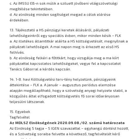
c. Az IMSSU EB-n sok múlik a sziluett jövőbeni világszövetségi
megítélése tekintetében.
d. Az elnökség minden segítséget megad a célok elérése
érdekében.
13. Tájékoztató a HS pénzügyi keretek állásáról, pályázati
lehetőségeinkről egy speciális évben, mikor minden késik – FLK
a. Az illetékes államtitkár aláírta a HS költségvetését, megnyílnak a
pályázati lehetőségek. A mai napon meg is érkezett az első HS
felhívás.
b. Az elnökség felkéri a főtitkárt, hogy vizsgálja meg a ma kiírt
pályázattal kapcsolatos lehetőségeket, vegye fel a kapcsolatot
Tanács Gáborral a kérdés kapcsán.
14. 1-8. havi Költségvetési terv-tény helyzetünk, pénzügyeink
áttekintése – FLK a. A január – augusztus periódus elemzése
alapján megállapítható, hogy a szövetség anyagi helyzete stabil, a
közgyűlés által elfogadott költségvetés fő sorai időarányosan
teljesülni látszanak.
15. Egyebek
Tagfelvétel
Az MDLSZ Elnökségének 2020.09.08./02. számú határozata
Az Elnökség 5 tagja – 5 IGEN szavazattal – egyhangú döntést hozott,
és a Szövetség soraiba felvette a következő, tagfelvételét kérő