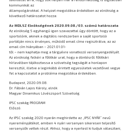
kommunikál az
állampolgárokkal. A helyzet megoldása érdekében az elnökség a
következő határozatot hozza:
Az MDLSZ Elnökségének 2020.09.08./03. számú határozata
Az elnökség 5 egyhangú igen szavazattal úgy döntött, hogy az a
sportolónk, akinek a digitális rendszerben a saját sportolói
portálján nincs érvényes, működő email címe regisztrálva, az az
email cím hiányában – 2021.01.01-
től – nem kaphatja meg a tárgyévre vonatkozó versenyengedélyét.
Az elnökség felkéri a főtitkár urat, hogy a döntésről főtitkári
hírlevélben tájékoztassa a szövetség tagságát a honlapon
keresztül, illetve a leginkább érintett egyesületek vezetőivel vegye
fel a kapcsolatot a probléma megoldása érdekében.
Budapest, 2020.09.08.
Dr. Fábián Lajos Károly, elnök
Magyar Dinamikus Lövészsport Szövetség
IPSC szakág PROGRAM
Előszó:
Az IPSC szakág 2020 nyarán meghirdette az „IPSC NYÁR” nevű
nyereményjátékot, amiben 4 nyári versenyen sikeresen teljesítő
versenyzők vettek részt. Ahhoz, hogy a nyertest ki tudjuk választani,