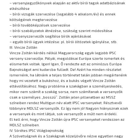
– versenyjegyzőkönyvek alapján az aktív bírói tagok adatbázisának
elkészítése
– bírói vizsgák szervezése (legalább 4 alkalom/év) és ennek
költségének megtervezése
– bírói továbbképzések szervezése
– bírói szabályzatok átnézése, szükség szerint módosítása
– versenyszervezők segítése bírók ajánlásával
– egyéb bírói ügyek intézése: pl. bírói öltözetek igénylése, stb.
III. Vincze Zoltán
Vincze Zoltán kérdés nélkül Magyarország egyik legjobb IPSC
verseny szervezője. Pályái, megoldásai Európa szerte ismertek és
elismertek voltak. Igen! Igen, Ő rendezte azt az ominózus Európa
Bajnokságot ami kudarcba fulladt. De! Azért ha minden részletet
ismernénk, ha látnánk a teljes történetet talán jobban megértenénk
hogy mi vezetett a bukáshoz, és a bukás végett Vincze Zoltán
eltávolításához. Nagy probléma a szakágban a személyeskedés,
mikor nem számít a szakág sorsa, nem számítanak a versenyzők
csak a személyes „bosszú”. Zoltán jelen pillanatban az MSSZ
színeiben rendez Multigun név alatt IPSC versenyeket. Résztvevői
többnyire MDLSZ versenyzők. Ez így nem jó! Nagyon hiányoznak ezek
a versenyek és mint látjuk, sok versenyzőt a múlt nem érdekli.
El kell érni, hogy Vincze Zoltán újra IPSC versenyeket rendezzen az
MDLSZ színeiben.
IV. Sörétes IPSC Világbajnokság
A Szövetségnek és a Szakágnak közeljövőre nézve egyetlen nagy