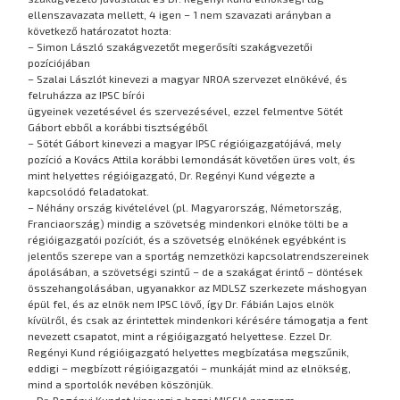
ellenszavazata mellett, 4 igen – 1 nem szavazati arányban a
következő határozatot hozta:
– Simon László szakágvezetőt megerősíti szakágvezetői
pozíciójában
– Szalai Lászlót kinevezi a magyar NROA szervezet elnökévé, és
felruházza az IPSC bírói
ügyeinek vezetésével és szervezésével, ezzel felmentve Sötét
Gábort ebből a korábbi tisztségéből
– Sötét Gábort kinevezi a magyar IPSC régióigazgatójává, mely
pozíció a Kovács Attila korábbi lemondását követően üres volt, és
mint helyettes régióigazgató, Dr. Regényi Kund végezte a
kapcsolódó feladatokat.
– Néhány ország kivételével (pl. Magyarország, Németország,
Franciaország) mindig a szövetség mindenkori elnöke tölti be a
régióigazgatói pozíciót, és a szövetség elnökének egyébként is
jelentős szerepe van a sportág nemzetközi kapcsolatrendszereinek
ápolásában, a szövetségi szintű – de a szakágat érintő – döntések
összehangolásában, ugyanakkor az MDLSZ szerkezete máshogyan
épül fel, és az elnök nem IPSC lövő, így Dr. Fábián Lajos elnök
kívülről, és csak az érintettek mindenkori kérésére támogatja a fent
nevezett csapatot, mint a régióigazgató helyettese. Ezzel Dr.
Regényi Kund régióigazgató helyettes megbízatása megszűnik,
eddigi – megbízott régióigazgatói – munkáját mind az elnökség,
mind a sportolók nevében köszönjük.
– Dr. Regényi Kundot kinevezi a hazai MISSIA program