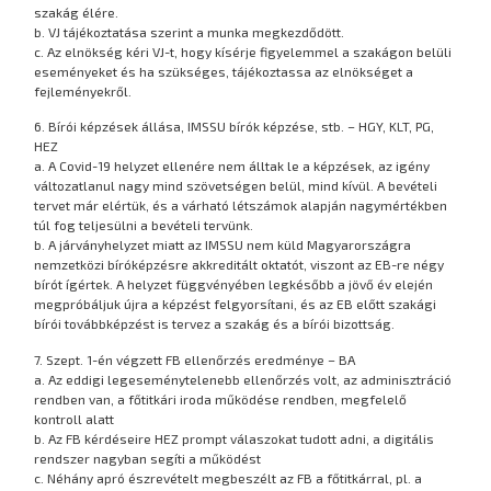
szakág élére.
b. VJ tájékoztatása szerint a munka megkezdődött.
c. Az elnökség kéri VJ-t, hogy kísérje figyelemmel a szakágon belüli
eseményeket és ha szükséges, tájékoztassa az elnökséget a
fejleményekről.
6. Bírói képzések állása, IMSSU bírók képzése, stb. – HGY, KLT, PG,
HEZ
a. A Covid-19 helyzet ellenére nem álltak le a képzések, az igény
változatlanul nagy mind szövetségen belül, mind kívül. A bevételi
tervet már elértük, és a várható létszámok alapján nagymértékben
túl fog teljesülni a bevételi tervünk.
b. A járványhelyzet miatt az IMSSU nem küld Magyarországra
nemzetközi bíróképzésre akkreditált oktatót, viszont az EB-re négy
bírót ígértek. A helyzet függvényében legkésőbb a jövő év elején
megpróbáljuk újra a képzést felgyorsítani, és az EB előtt szakági
bírói továbbképzést is tervez a szakág és a bírói bizottság.
7. Szept. 1-én végzett FB ellenőrzés eredménye – BA
a. Az eddigi legeseménytelenebb ellenőrzés volt, az adminisztráció
rendben van, a főtitkári iroda működése rendben, megfelelő
kontroll alatt
b. Az FB kérdéseire HEZ prompt válaszokat tudott adni, a digitális
rendszer nagyban segíti a működést
c. Néhány apró észrevételt megbeszélt az FB a főtitkárral, pl. a