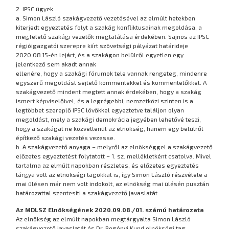
2. IPSC ügyek
a. Simon László szakágvezető vezetésével az elmúlt hetekben
kiterjedt egyeztetés folyt a szakág konfliktusainak megoldása, a
megfelelő szakági vezetők megtalálása érdekében. Sajnos az IPSC
régióigazgatói szerepre kiírt szövetségi pályázat határideje
2020.08.15-én lejárt, és a szakágon belülről egyetlen egy
jelentkező sem akadt annak
ellenére, hogy a szakági fórumok tele vannak rengeteg, mindenre
egyszerű megoldást sejtető kommentekkel és kommentelőkkel. A
szakágvezető mindent megtett annak érdekében, hogy a szakág
ismert képviselőivel, és a legrégebbi, nemzetközi szinten is a
legtöbbet szereplő IPSC lövőkkel egyeztetve találjon olyan
megoldást, mely a szakági demokrácia jegyében lehetővé teszi,
hogy a szakágat ne közvetlenül az elnökség, hanem egy belülről
építkező szakági vezetés vezesse.
b. A szakágvezető anyaga – melyről az elnökséggel a szakágvezető
előzetes egyeztetést folytatott – 1. sz. mellékletként csatolva. Mivel
tartalma az elmúlt napokban részletes, és előzetes egyeztetés
tárgya volt az elnökségi tagokkal is, így Simon László részvétele a
mai ülésen már nem volt indokolt, az elnökség mai ülésén pusztán
határozattal szentesíti a szakágvezető javaslatát.
Az MDLSZ Elnökségének 2020.09.08./01. számú határozata
Az elnökség az elmúlt napokban megtárgyalta Simon László
szakágvezető javaslatát és Dr. Regényi Kund elnökségi tag