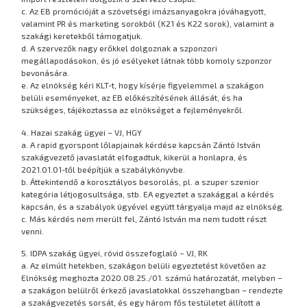
c. Az EB promócióját a szövetségi imázsanyagokra jóváhagyott,
valamint PR és marketing sorokból (K21 és K22 sorok), valamint a
szakági keretekből támogatjuk.
d. A szervezők nagy erőkkel dolgoznak a szponzori
megállapodásokon, és jó esélyeket látnak több komoly szponzor
bevonására.
e. Az elnökség kéri KLT-t, hogy kísérje figyelemmel a szakágon
belüli eseményeket, az EB előkészítésének állását, és ha
szükséges, tájékoztassa az elnökséget a fejleményekről.
4. Hazai szakág ügyei – VJ, HGY
a. A rapid gyorspont lőlapjainak kérdése kapcsán Zántó István
szakágvezető javaslatát elfogadtuk, kikerül a honlapra, és
2021.01.01-től beépítjük a szabálykönyvbe.
b. Áttekintendő a korosztályos besorolás, pl. a szuper szenior
kategória létjogosultsága, stb. EA egyeztet a szakággal a kérdés
kapcsán, és a szabályok ügyével együtt tárgyalja majd az elnökség.
c. Más kérdés nem merült fel, Zántó István ma nem tudott részt
venni.
5. IDPA szakág ügyei, rövid összefoglaló – VJ, RK
a. Az elmúlt hetekben, szakágon belüli egyeztetést követően az
Elnökség meghozta 2020.08.25./01. számú határozatát, melyben –
a szakágon belülről érkező javaslatokkal összehangban – rendezte
a szakágvezetés sorsát, és egy három fős testületet állított a