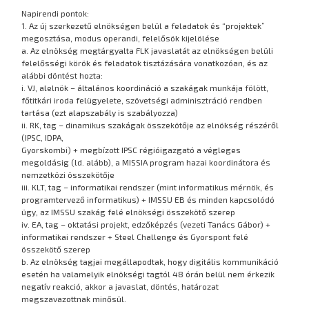
Napirendi pontok:
1. Az új szerkezetű elnökségen belül a feladatok és “projektek”
megosztása, modus operandi, felelősök kijelölése
a. Az elnökség megtárgyalta FLK javaslatát az elnökségen belüli
felelősségi körök és feladatok tisztázására vonatkozóan, és az
alábbi döntést hozta:
i. VJ, alelnök – általános koordináció a szakágak munkája fölött,
főtitkári iroda felügyelete, szövetségi adminisztráció rendben
tartása (ezt alapszabály is szabályozza)
ii. RK, tag – dinamikus szakágak összekötője az elnökség részéről
(IPSC, IDPA,
Gyorskombi) + megbízott IPSC régióigazgató a végleges
megoldásig (ld. alább), a MISSIA program hazai koordinátora és
nemzetközi összekötője
iii. KLT, tag – informatikai rendszer (mint informatikus mérnök, és
programtervező informatikus) + IMSSU EB és minden kapcsolódó
ügy, az IMSSU szakág felé elnökségi összekötő szerep
iv. EA, tag – oktatási projekt, edzőképzés (vezeti Tanács Gábor) +
informatikai rendszer + Steel Challenge és Gyorspont felé
összekötő szerep
b. Az elnökség tagjai megállapodtak, hogy digitális kommunikáció
esetén ha valamelyik elnökségi tagtól 48 órán belül nem érkezik
negatív reakció, akkor a javaslat, döntés, határozat
megszavazottnak minősül.