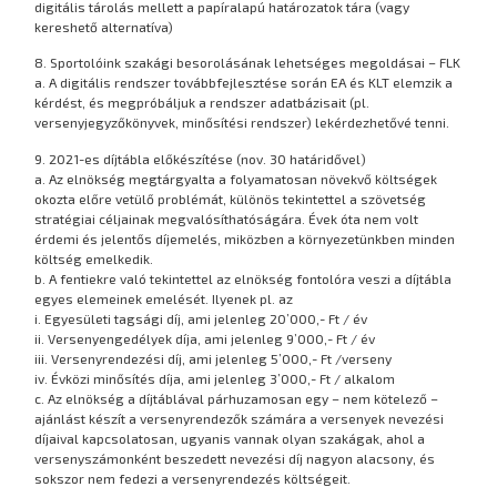
digitális tárolás mellett a papíralapú határozatok tára (vagy
kereshető alternatíva)
8. Sportolóink szakági besorolásának lehetséges megoldásai – FLK
a. A digitális rendszer továbbfejlesztése során EA és KLT elemzik a
kérdést, és megpróbáljuk a rendszer adatbázisait (pl.
versenyjegyzőkönyvek, minősítési rendszer) lekérdezhetővé tenni.
9. 2021-es díjtábla előkészítése (nov. 30 határidővel)
a. Az elnökség megtárgyalta a folyamatosan növekvő költségek
okozta előre vetülő problémát, különös tekintettel a szövetség
stratégiai céljainak megvalósíthatóságára. Évek óta nem volt
érdemi és jelentős díjemelés, miközben a környezetünkben minden
költség emelkedik.
b. A fentiekre való tekintettel az elnökség fontolóra veszi a díjtábla
egyes elemeinek emelését. Ilyenek pl. az
i. Egyesületi tagsági díj, ami jelenleg 20’000,- Ft / év
ii. Versenyengedélyek díja, ami jelenleg 9’000,- Ft / év
iii. Versenyrendezési díj, ami jelenleg 5’000,- Ft /verseny
iv. Évközi minősítés díja, ami jelenleg 3’000,- Ft / alkalom
c. Az elnökség a díjtáblával párhuzamosan egy – nem kötelező –
ajánlást készít a versenyrendezők számára a versenyek nevezési
díjaival kapcsolatosan, ugyanis vannak olyan szakágak, ahol a
versenyszámonként beszedett nevezési díj nagyon alacsony, és
sokszor nem fedezi a versenyrendezés költségeit.