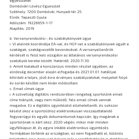
egyesületet:
Dombóvári Lövész Egyesület
Székhely: 7200 Dombóvár, Hunyadi tér 25.
Elnök: Tapaszti Gyula
Adószám: 19226659-1-17
Alapítás: 2019
b. Versenyrendezési-, és szabálykönyvek ügye
i. VJ alelnök koordinálja EA-val, és HGY-vel a szabálykönyvek ügyét a
szakágak, szakágvezetők bevonásával. A versenyellenőrök
kérdését is felül kell vizsgálni az általános versenyrendezési
szabályok keretei között. Határidő: 2020.11.30.
ii. Amint kialakult a konszenzus minden részlet ügyében, az
elnökség december elején elfogadja és 2021.01.01. hatállyal
kihirdeti a teljes, jövő évre érvényes szabályzatokat, melyeket folyó
év során később nem kíván módosítani.
c. Email címek ügye
i. A szövetség digitális rendszerében rengeteg sportolónk email
címe hiányzik, vagy nem működő, fals email címek vannak
megadva. Ez a digitális ügyintézést ellehetetleníti, és sokszor
késést okoz a sportolóhoz elektronikusan visszajuttatandó
fegyverügyi és egyéb dokumentumok kapcsán, így magának a
sportolónak is kárt okoz. 2020 végén, mikor már minden
ügyfélkapun át, és egyre inkább elektronikus ügyintézés
formájában történik az országban, ez nem fogadható el, különös
tekintettel arra, hogy sok helyen már a rendőrhatóság is digitálisan