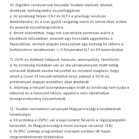
10. Digitális rendszerünk helyzete, további lépések, ötletek,
döntések, költségvetési összefüggések
a. Az elnökség felkéri EA-t és KLT-t a jelenlegi rendszer
áttekintésére, és a már gyűlő rengeteg külső és belső ötlet, kritika
és javaslat összehangolására.
b. Amint eldöntöttük, hogy mit szeretnénk pontosan elérni a
következő időszakban, javasolt egy hosszabb egyeztetés a
fejlesztővel, aminek alapján elkészülhet egy költség és időterv a
kivitelezésre vonatkozóan. c. A folyamatot KLT és EA kooordinálja.
11. 2019-es díjátadó (időpont, helyszín, lebonyolítás, felelősök)
a. Az elnökség tisztában van az idei járványhelyzet miatt eddig
elmaradt díjátadó okozta helyzettel és mindent megtesz, hogy
amint a Covid-19 helyzet lehetővé teszi, pótolja a 2019-es
eredmények alapján esedékes díjak átadását.
b. Jelenleg a helyzet bizonytalansága miatt az elnökség nem tudja a
dátumot és a helyszínt kitűzni, egyelőre nem vállalhatjuk
tömegrendezvény összehívását.
12. További nemzetközi versenyek Magyarországra hozatalának
lehetőségei
a. EA próbálja a USPSC-vel a kapcsolatot felvenni a régióigazgatón
keresztül, és Magyarországra hozni európai versenyt. (EB)
b. Az IPSC szakági programban szerepel sörétes VB hazai
megrendezésének kilobbizása.