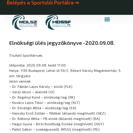
Belépés a Sportolói Portálra ⇒
MDLSZ Márkahasználat
MDLSZ Logózott Sportruházat
Elnökségi ülés jegyzőkönyve -2020.09.08.
Tisztelt Sporttársak,
Időpontja: 2020.09.08. kedd 17:00
Helye: 1135 Budapest, Lehel út 59/C, Róbert Károly Magánkórház, 5.
em. tárgyaló
Jelen vannak:
– Dr. Fábián Lajos Károly – elnök (FLK)
– Varjú János – alelnök (VJ)
– Dr. Regényi Kund – elnökségi tag (RK)
– Kovács Lajos Tibor – elnökségi tag (KLT)
– Dr. Eördögh Attila – elnökségi tag (EA)
– Haiszky Ernő Zoltán – főtitkár (állandó meghívott) (HEZ)
– Dr. Bátonyi Attila – FB elnök (állandó meghívott) (BA)
– Hegyi Gyula – Bírói Bizottság Elnöke (meghívott) (HGY)
– Palkó Gábor – szakágvezető, IMSSU (meghívott) (PG)