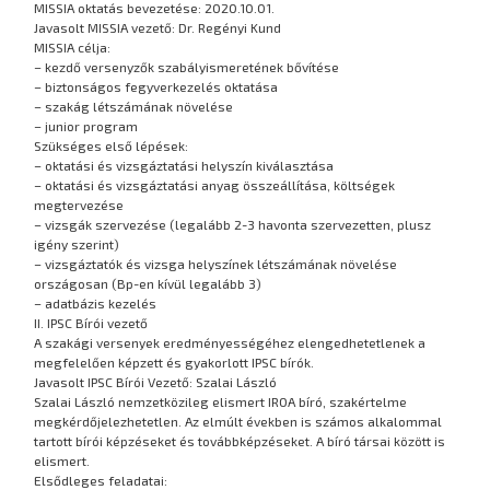
MISSIA oktatás bevezetése: 2020.10.01.
Javasolt MISSIA vezető: Dr. Regényi Kund
MISSIA célja:
– kezdő versenyzők szabályismeretének bővítése
– biztonságos fegyverkezelés oktatása
– szakág létszámának növelése
– junior program
Szükséges első lépések:
– oktatási és vizsgáztatási helyszín kiválasztása
– oktatási és vizsgáztatási anyag összeállítása, költségek
megtervezése
– vizsgák szervezése (legalább 2-3 havonta szervezetten, plusz
igény szerint)
– vizsgáztatók és vizsga helyszínek létszámának növelése
országosan (Bp-en kívül legalább 3)
– adatbázis kezelés
II. IPSC Bírói vezető
A szakági versenyek eredményességéhez elengedhetetlenek a
megfelelően képzett és gyakorlott IPSC bírók.
Javasolt IPSC Bírói Vezető: Szalai László
Szalai László nemzetközileg elismert IROA bíró, szakértelme
megkérdőjelezhetetlen. Az elmúlt években is számos alkalommal
tartott bírói képzéseket és továbbképzéseket. A bíró társai között is
elismert.
Elsődleges feladatai: