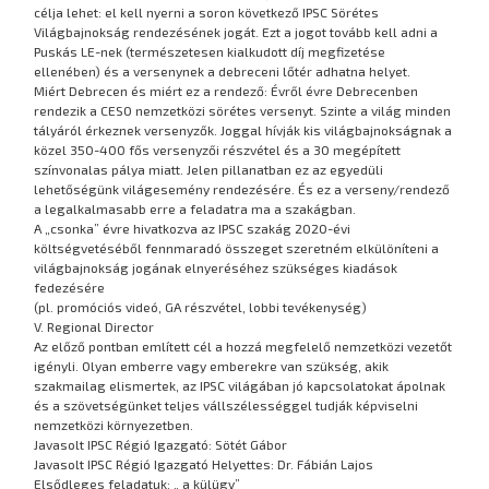
célja lehet: el kell nyerni a soron következő IPSC Sörétes
Világbajnokság rendezésének jogát. Ezt a jogot tovább kell adni a
Puskás LE-nek (természetesen kialkudott díj megfizetése
ellenében) és a versenynek a debreceni lőtér adhatna helyet.
Miért Debrecen és miért ez a rendező: Évről évre Debrecenben
rendezik a CESO nemzetközi sörétes versenyt. Szinte a világ minden
tályáról érkeznek versenyzők. Joggal hívják kis világbajnokságnak a
közel 350-400 fős versenyzői részvétel és a 30 megépített
színvonalas pálya miatt. Jelen pillanatban ez az egyedüli
lehetőségünk világesemény rendezésére. És ez a verseny/rendező
a legalkalmasabb erre a feladatra ma a szakágban.
A „csonka” évre hivatkozva az IPSC szakág 2020-évi
költségvetéséből fennmaradó összeget szeretném elkülöníteni a
világbajnokság jogának elnyeréséhez szükséges kiadások
fedezésére
(pl. promóciós videó, GA részvétel, lobbi tevékenység)
V. Regional Director
Az előző pontban említett cél a hozzá megfelelő nemzetközi vezetőt
igényli. Olyan emberre vagy emberekre van szükség, akik
szakmailag elismertek, az IPSC világában jó kapcsolatokat ápolnak
és a szövetségünket teljes vállszélességgel tudják képviselni
nemzetközi környezetben.
Javasolt IPSC Régió Igazgató: Sötét Gábor
Javasolt IPSC Régió Igazgató Helyettes: Dr. Fábián Lajos
Elsődleges feladatuk: „ a külügy”