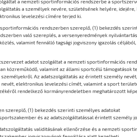
zolgáltat a nemzeti sportinformációs rendszerbe a sportszerve
olgáltatás a személyek nevére, születésének helyére, idejére,
ktronikus levelezési címére terjed ki.
sportinformációs rendszerben szereplő, (1) bekezdés szerint
endszerben való szereplés, a versenyeredmények nyilvántartás
özlés, valamint fennálló tagsági jogviszony igazolás céljából,
.
tszervezet adatot szolgáltat a nemzeti sportinformációs rend
n közreműködő, valamint az állami sportcélú támogatások tek
személyekről. Az adatszolgáltatás az érintett személy nevét, 
a nevét, elektronikus levelezési címét, valamint a sport terü
yzékéről rendelkező kormányrendeletben meghatározott kép
n szereplő, (1) bekezdés szerinti személyes adatokat
sportszakember és az adatszolgáltatással érintett személy jo
 adatszolgáltatás validitásának ellenőrzése és a nemzeti spor
tszakember jogviszonyának fennállása alatt kezelheti.