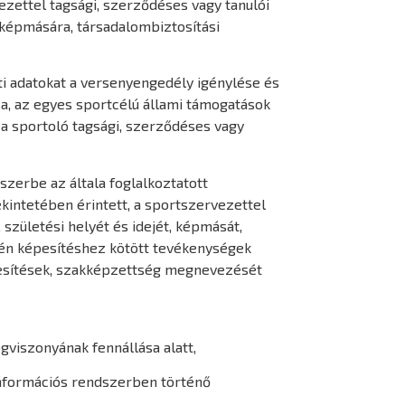
zettel tagsági, szerződéses vagy tanulói
 képmására, társadalombiztosítási
i adatokat a versenyengedély igénylése és
a, az egyes sportcélú állami támogatások
 a sportoló tagsági, szerződéses vagy
szerbe az általa foglalkoztatott
intetében érintett, a sportszervezettel
születési helyét és idejét, képmását,
letén képesítéshez kötött tevékenységek
esítések, szakképzettség megnevezését
gviszonyának fennállása alatt,
tinformációs rendszerben történő