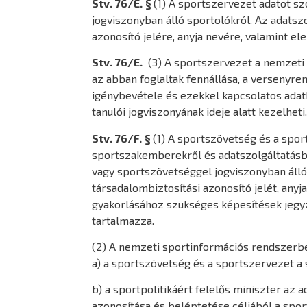
Stv.
76/E. §
(1) A sportszervezet adatot s
jogviszonyban álló sportolókról. Az adatsz
azonosító jelére, anyja nevére, valamint ele
Stv.
76/E.
(3) A sportszervezet a nemzeti 
az abban foglaltak fennállása, a versenyr
igénybevétele és ezekkel kapcsolatos adatk
tanulói jogviszonyának ideje alatt kezelheti
Stv.
76/F. §
(1) A sportszövetség és a spor
sportszakemberekről és adatszolgáltatásba
vagy sportszövetséggel jogviszonyban álló 
társadalombiztosítási azonosító jelét, anyj
gyakorlásához szükséges képesítések jeg
tartalmazza.
(2) A nemzeti sportinformációs rendszerbe
a) a sportszövetség és a sportszervezet a 
b) a sportpolitikáért felelős miniszter az
azonosítása és beléptetése céljából a spor