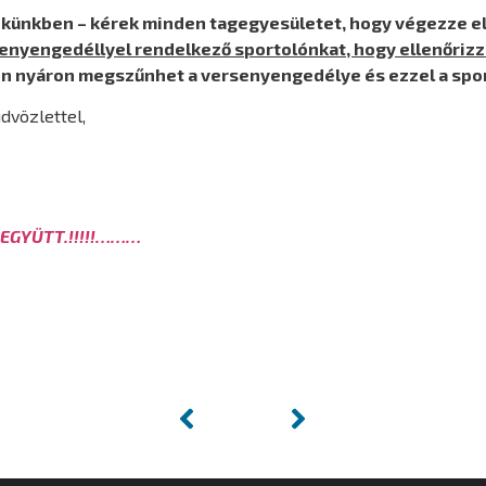
ekünkben – kérek minden tagegyesületet, hogy végezze el
nyengedéllyel rendelkező sportolónkat, hogy ellenőrizze
én nyáron megszűnhet a versenyengedélye és ezzel a sport
dvözlettel,
EGYÜTT.!!!!!………