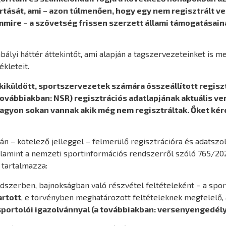
rtását, ami – azon túlmenően, hogy egy nem regisztrált 
mmire – a szövetség frissen szerzett állami támogatásain
lyi háttér áttekintőt, ami alapján a tagszervezeteinket is meg
ékleteit.
kiküldött, sportszervezetek számára összeállított regiszt
vábbiakban: NSR) regisztrációs adatlapjának aktuális ver
agyon sokan vannak akik még nem regisztráltak. Őket kére
n – kötelező jelleggel – felmerülő regisztrációra és adatszo
 valamint a nemzeti sportinformációs rendszerről szóló 765/2021
 tartalmazza:
dszerben, bajnokságban való részvétel feltételeként – a spo
artott
, e törvényben meghatározott feltételeknek megfelelő,
sportolói igazolvánnyal (a továbbiakban: versenyengedély