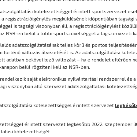
tszolgáltatási kötelezettséggel érintett sportszervezet ese
 a regisztrációigénylés megküldésének időpontjában tagsági v
ggel is tagsági viszonyban áll, a regisztrációigénylést közü
az NSR-en belül a többi sportszövetséggel a tagszervezeti ka
elős adatszolgáltatásának teljes körű és pontos teljesítéséért
n történő változás átvezetését is. Az adatszolgáltatási kötel
tott adatban bekövetkező változást – ha e rendelet eltérően 
kanapon belül rögzíteni kell az NSR-ben.
ndelkezik saját elektronikus nyilvántartási rendszerrel és a 1
ági viszonyban álló szervezet adatszolgáltatási kötelezettsé
adatszolgáltatási kötelezettséggel érintett szervezet
legkésőbb
elezettséggel érintett szervezet legkésőbb 2022. szeptember 30
ltatási kötelezettségét.