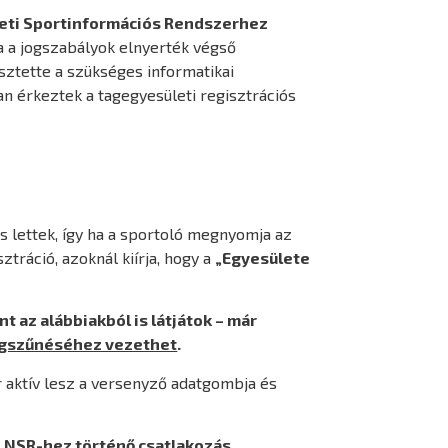
ti Sportinformációs Rendszerhez
a a jogszabályok elnyerték végső
sztette a szükséges informatikai
an érkeztek a tagegyesületi regisztrációs
is lettek, így ha a sportoló megnyomja az
tráció, azoknál kiírja, hogy a
„Egyesülete
nt az alábbiakból is látjátok – már
megszűnéséhez vezethet
.
r aktív lesz a versenyző adatgombja és
z NSR-hez történő csatlakozás