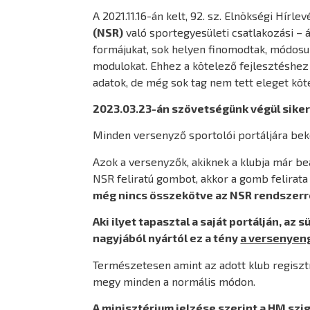
A 2021.11.16-án kelt, 92. sz. Elnökségi Hír
(NSR)
való sportegyesületi csatlakozási – 
formájukat, sok helyen finomodtak, módosul
modulokat. Ehhez a kötelező fejlesztéshez 
adatok, de még sok tag nem tett eleget kö
2023.03.23-án szövetségünk végül siker
Minden versenyző sportolói portáljára bek
Azok a versenyzők, akiknek a klubja már bea
NSR feliratú gombot, akkor a gomb felirat
még nincs összekötve az NSR rendszerr
Aki ilyet tapasztal a saját portálján, az
nagyjából nyártól ez a tény
a versenyeng
Természetesen amint az adott klub regiszt
megy minden a normális módon.
A minisztérium jelzése szerint a HM szi