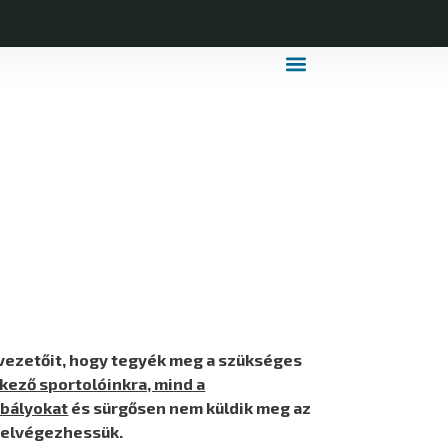
MDLSZ Márkahasználat
MDLSZ Logózott Sportruházat
 vezetőit, hogy tegyék meg a szükséges
ező sportolóinkra, mind a
abályokat
és sürgősen nem küldik meg az
t elvégezhessük.