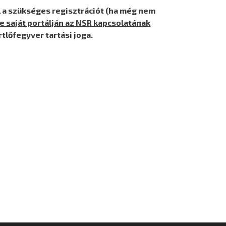
 a szükséges regisztrációt (ha még nem
 saját portálján az NSR kapcsolatának
lőfegyver tartási joga.