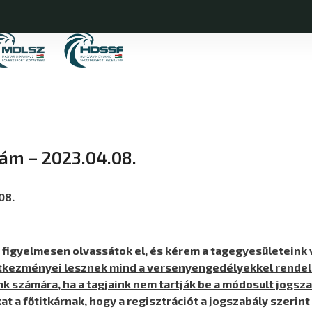
zám – 2023.04.08.
08.
n figyelmesen olvassátok el, és kérem a tagegyesületeink
kezményei lesznek mind a versenyengedélyekkel rendelk
k számára, ha a tagjaink nem tartják be a módosult jogsz
 a főtitkárnak, hogy a regisztrációt a jogszabály szerin