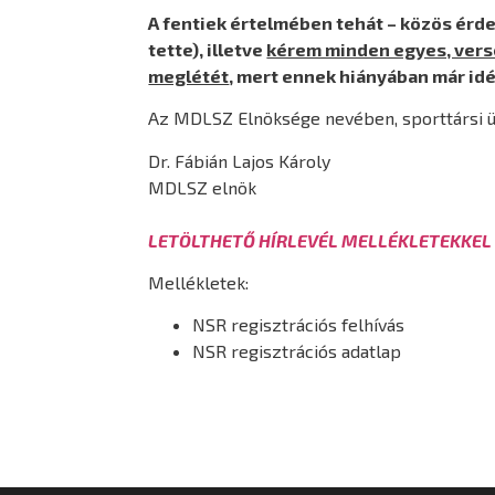
A fentiek értelmében tehát – közös érd
tette), illetve
kérem minden egyes, verse
meglétét
, mert ennek hiányában már id
Az MDLSZ Elnöksége nevében, sporttársi ü
Dr. Fábián Lajos Károly
MDLSZ elnök
LETÖLTHETŐ HÍRLEVÉL MELLÉKLETEKKEL 
Mellékletek:
NSR regisztrációs felhívás
NSR regisztrációs adatlap