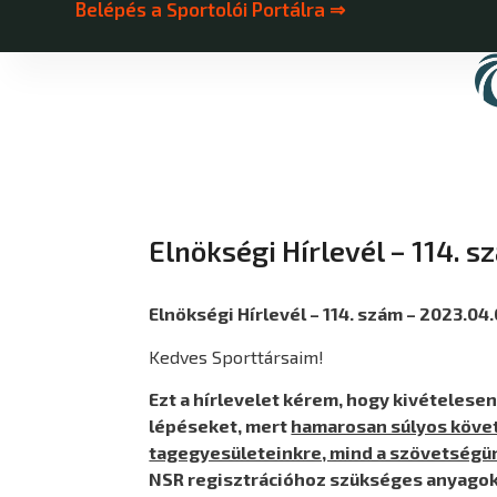
Belépés a Sportolói Portálra ⇒
Elnökségi Hírlevél – 114. s
Elnökségi Hírlevél – 114. szám – 2023.04.
Kedves Sporttársaim!
Ezt a hírlevelet kérem, hogy kivételese
lépéseket, mert
hamarosan súlyos követ
tagegyesületeinkre, mind a szövetségün
NSR regisztrációhoz szükséges anyagokat