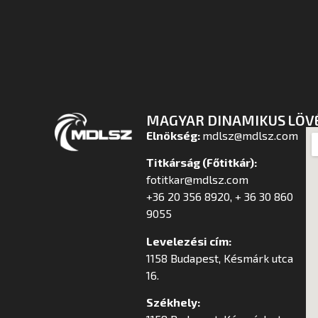
MAGYAR DINAMIKUS LÖV
Elnökség:
mdlsz@mdlsz.com
Titkárság (Főtitkár):
fotitkar@mdlsz.com
+36 20 356 8920, + 36 30 860
9055
Levelezési cím:
1158 Budapest, Késmárk utca
16.
Székhely: