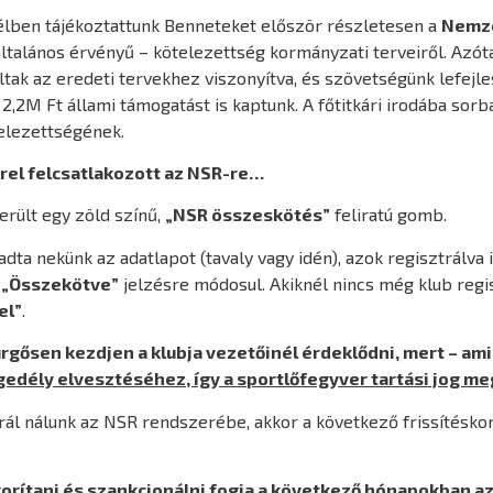
levélben tájékoztattunk Benneteket először részletesen a
Nemze
általános érvényű – kötelezettség kormányzati terveiről. Azót
tak az eredeti tervekhez viszonyítva, és szövetségünk lefejle
2,2M Ft állami támogatást is kaptunk. A főtitkári irodába sorb
telezettségének.
rel felcsatlakozott az NSR-re…
erült egy zöld színű,
„NSR összeskötés”
feliratú gomb.
dta nekünk az adatlapot (tavaly vagy idén), azok regisztrálva 
a
„Összekötve”
jelzésre módosul. Akiknél nincs még klub regisz
el”
.
 sürgősen kezdjen a klubja vezetőinél érdeklődni, mert – ami
edély elvesztéséhez, így a sportlőfegyver tartási jog 
rál nálunk az NSR rendszerébe, akkor a következő frissítésko
gorítani és szankcionálni fogja a következő hónapokban a