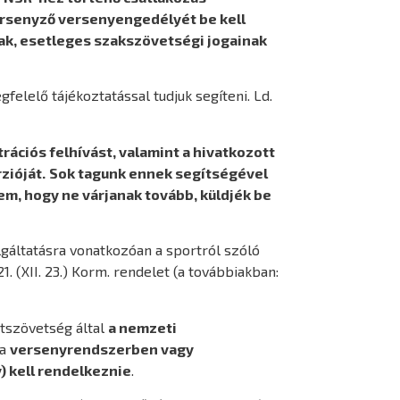
versenyző versenyengedélyét be kell
ak, esetleges szakszövetségi jogainak
felelő tájékoztatással tudjuk segíteni. Ld.
rációs felhívást, valamint a hivatkozott
zióját.
Sok tagunk ennek segítségével
m, hogy ne várjanak tovább, küldjék be
lgáltatásra vonatkozóan a sportról szóló
. (XII. 23.) Korm. rendelet (a továbbiakban:
rtszövetség által
a nemzeti
 a
versenyrendszerben vagy
) kell rendelkeznie
.