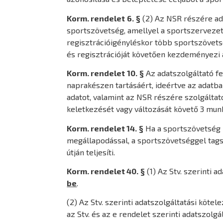
Korm. rendelet
6. §
(2) Az NSR részére ada
sportszövetség, amellyel a sportszervezet
regisztrációigényléskor több sportszövetsé
és regisztrációját követően kezdeményezi 
Korm. rendelet
10. §
Az adatszolgáltató fel
naprakészen tartásáért, ideértve az adatba
adatot, valamint az NSR részére szolgálta
keletkezését vagy változását követő 3 mun
Korm. rendelet 14. §
Ha a sportszövetség re
megállapodással, a sportszövetséggel tags
útján teljesíti.
Korm. rendelet 40. §
(1) Az Stv. szerinti 
be
.
(2) Az Stv. szerinti adatszolgáltatási köt
az Stv. és az e rendelet szerinti adatszolgá