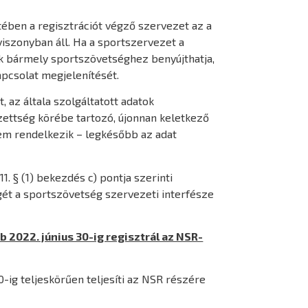
tében a regisztrációt végző szervezet az a
iszonyban áll. Ha a sportszervezet a
lük bármely sportszövetséghez benyújthatja,
pcsolat megjelenítését.
, az általa szolgáltatott adatok
ezettség körébe tartozó, újonnan keletkező
nem rendelkezik – legkésőbb az adat
1. § (1) bekezdés c) pontja szerinti
gét a sportszövetség szervezeti interfésze
 2022. június 30-ig regisztrál az NSR-
-ig teljeskörűen teljesíti az NSR részére