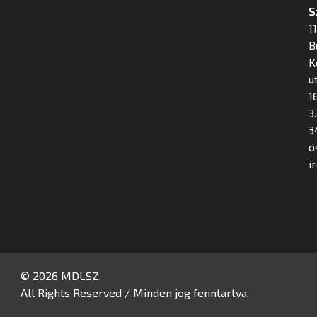
S
1
B
K
u
16
3
3
ö
i
© 2026 MDLSZ.
All Rights Reserved / Minden jog fenntartva.