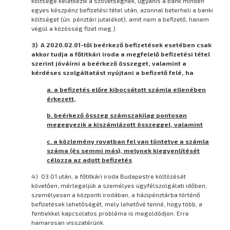
költsége keletkezik a szövetségnek, ugyanis a bank minden
egyes készpénz befizetési tétel után, azonnal beterheli a banki
költséget (ún. pénztári jutalékot), amit nem a befizető, hanem
végül a közösség fizet meg.)
3) A 2020.02.01-től beérkező befizetések esetében csak
akkor tudja a főtitkári iroda a megfelelő befizetési tétel
szerint jóváírni a beérkező összeget, valamint a
kérdéses szolgáltatást nyújtani a befizető felé, ha
a. a befizetés előre kibocsátott számla ellenében
érkezett,
b. beérkező összeg számszakilag pontosan
megegyezik a kiszámlázott összeggel, valamint
c. a közlemény rovatban fel van tüntetve a számla
száma (és semmi más), melynek kiegyenlítését
célozza az adott befizetés
4) 03.01 után, a főtitkári iroda Budapestre költözését
követően, mérlegeljük a személyes ügyfélszolgálati időben,
személyesen a központi irodában, a házipénztárba történő
befizetések lehetőségét, mely lehetővé tenné, hogy több, a
fentiekkel kapcsolatos probléma is megoldódjon. Erre
hamarosan visszatérünk.