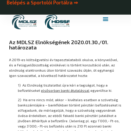
Belépés a Sportolói Portálra ⇒
MDLSZ Márkahasználat
MDLSZ Logózott Sportruházat
Az MDLSZ Elnökségének 2020.01.30./01.
határozata
A 2019-es költségvetési év tapasztalataiból okulva, a könyvelővel,
és a Felügyelőbizottság elnökével is történt konzultáció után, az
elnökség elektronikus úton történt szavazás útján, öt egyhangú
igen szavazattal, a következő határozatot hozta:
1) Az Elnökség tisztelettel újra kéri a tagságot, hogy a
befizetéseket
elsősorban banki átutalással
egyenlítse ki.
2) Ha erre nincs mód, akkor – kivételes esetben a szövetség
bankszámlájára – bankfiókban történt pénztári befizetéseket is
elfogadunk, de mérlegeljük, hogy a szövetség vagyonának
óvása érdekében, az ebből fakadó banki pénztári jutalékot a
jövőben áthárítjuk a befizetőre. (Jelenleg pl. egy 1’000,- Ft-os,
vagy 3’000,- Ft-os befizetés után is 210 Ft azonnali banki