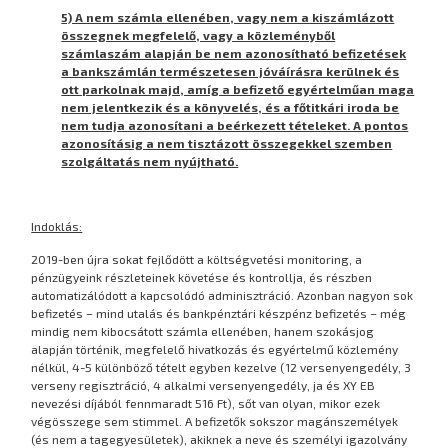
5) A nem számla ellenében, vagy nem a kiszámlázott
összegnek megfelelő, vagy a közleményből
számlaszám alapján be nem azonosítható befizetések
a bankszámlán természetesen jóváírásra kerülnek és
ott parkolnak majd, amíg a befizető egyértelműan maga
nem jelentkezik és a könyvelés, és a főtitkári iroda be
nem tudja azonosítani a beérkezett tételeket. A pontos
azonosításig a nem tisztázott összegekkel szemben
szolgáltatás nem nyújtható.
Indoklás:
2019-ben újra sokat fejlődött a költségvetési monitoring, a
pénzügyeink részleteinek követése és kontrollja, és részben
automatizálódott a kapcsolódó adminisztráció. Azonban nagyon sok
befizetés – mind utalás és bankpénztári készpénz befizetés – még
mindig nem kibocsátott számla ellenében, hanem szokásjog
alapján történik, megfelelő hivatkozás és egyértelmű közlemény
nélkül, 4-5 különböző tételt egyben kezelve (12 versenyengedély, 3
verseny regisztráció, 4 alkalmi versenyengedély, ja és XY EB
nevezési díjából fennmaradt 516 Ft), sőt van olyan, mikor ezek
végösszege sem stimmel. A befizetők sokszor magánszemélyek
(és nem a tagegyesületek), akiknek a neve és személyi igazolvány