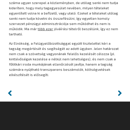
száma ugyan szerepel a közleményben, de utólag senki nem tudja
kideríteni, hogy mely tagegyesület nevében, milyen tételeket
egyenlített volna ki a befizető, vagy utaló. Ezeket a tételeket utólag
senki nem tudja követni és összefésülni, így egyetlen komoly
szervezet pénzügyi adminisztrációja sem működhet és nem is
működik. Ma már
több ezer
jóváírási tételről beszélünk, így ez nem
tartható.
Az Elnökség, a Felügyelőbizottsággal együtt tisztelettel kéri a
tagság megértését és segítségét az adott ügyben. Jelen határozat
nem csak a szövetség vagyonának felelős kezelését célozza (pl.
kintlévőségek kezelése e nélkül nem lehetséges), és nem csak a
főtitkári iroda munkájának ellenőrzését javítja, hanem a tagság
számára nyújtható transzparens beszámolók, költségvetések
elkészítését is elősegíti.